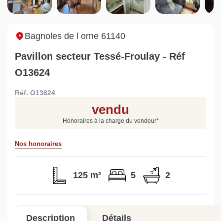
Sarthe pour booster sa
quelles sont les
m
vente
conséquences ?
P
Lire la suite
Lire la suite
L
Bagnoles de l orne 61140
Pavillon secteur Tessé-Froulay - Réf
O13624
Réf. O13624
Gratuit
vendu
Estimez votre bien en ligne.
Honoraires à la charge du vendeur
*
Rapide et gratuit, recevez votre estimation
en quelques clics.
Nos honoraires
Estimer mon bien maintenant
125 m²
5
2
Description
Détails