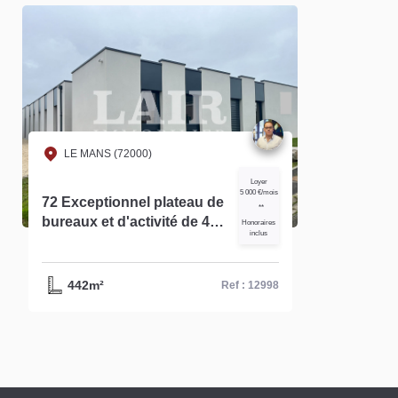
LE MANS (72000)
Loyer
5 000 €/mois
72 Exceptionnel plateau de
**
bureaux et d'activité de 440
Honoraires
inclus
m² à louer Le Mans nord -
Réf-12998
442m²
Ref : 12998