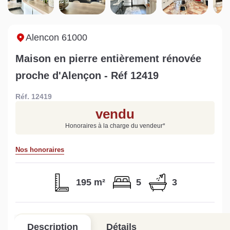
maison à Mortagne-au-
non viabilisé à Pré-en-
Perche
Pail ?
Lire la suite
Lire la suite
Alencon 61000
Maison en pierre entièrement rénovée
proche d'Alençon - Réf 12419
Réf. 12419
Gratuit
vendu
Estimez votre bien en ligne.
Honoraires à la charge du vendeur
*
Rapide et gratuit, recevez votre estimation
en quelques clics.
Nos honoraires
Estimer mon bien maintenant
195 m²
5
3
Description
Détails