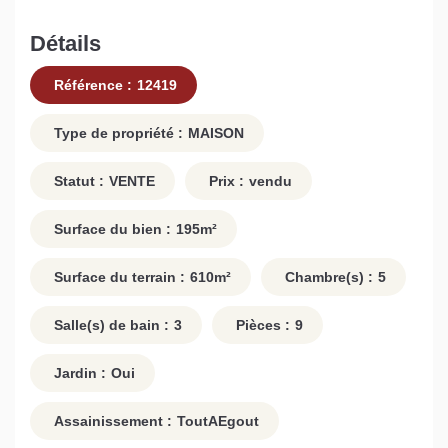
Détails
Référence :
12419
Type de propriété :
MAISON
Statut :
VENTE
Prix :
vendu
Surface du bien :
195
m²
Surface du terrain :
610
m²
Chambre(s) :
5
Salle(s) de bain :
3
Pièces :
9
Jardin :
Oui
Assainissement :
ToutAEgout