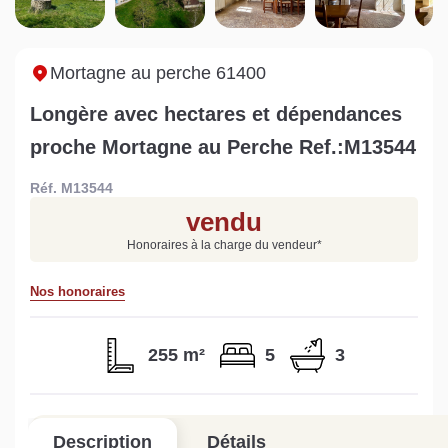
Sarthe pour booster sa
quelles sont les
m
vente
conséquences ?
P
Lire la suite
Lire la suite
L
Mortagne au perche 61400
Longère avec hectares et dépendances
proche Mortagne au Perche Ref.:M13544
Réf. M13544
Gratuit
vendu
Estimez votre bien en ligne.
Honoraires à la charge du vendeur
*
Rapide et gratuit, recevez votre estimation
en quelques clics.
Nos honoraires
Estimer mon bien maintenant
255 m²
5
3
Description
Détails