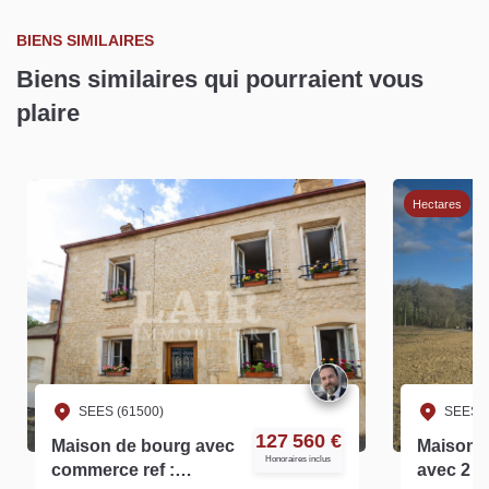
BIENS SIMILAIRES
Biens similaires qui pourraient vous
plaire
Hectares
SEES (61500)
SEES (
127 560 €
Maison de bourg avec
Maison d
Honoraires inclus
commerce ref :
avec 2 he