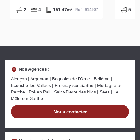
S14907
S14991
2
4
151.47m²
5
Ref : S14907
Nos Agences :
Alençon | Argentan | Bagnoles de l'Orne | Bellême |
Ecouché-les-Vallées | Fresnay-sur-Sarthe | Mortagne-au-
Perche | Pré en Pail | Saint-Pierre des Nids | Sées | Le
Mêle-sur-Sarthe
Nous contacter