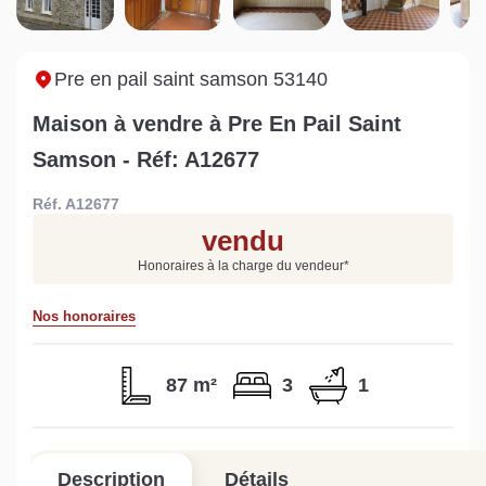
Sarthe pour booster sa
quelles sont les
m
vente
conséquences ?
P
Lire la suite
Lire la suite
L
Pre en pail saint samson 53140
Maison à vendre à Pre En Pail Saint
Samson - Réf: A12677
Réf. A12677
Gratuit
vendu
Estimez votre bien en ligne.
Honoraires à la charge du vendeur
*
Rapide et gratuit, recevez votre estimation
en quelques clics.
Nos honoraires
Estimer mon bien maintenant
87 m²
3
1
Description
Détails