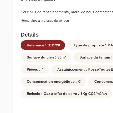
Pour plus de renseignements, merci de nous contacter a
*
Honoraires à la charge du vendeur
Détails
Référence :
S12726
Type de propriété :
MA
Surface du bien :
80
m²
Surface du terrain :
Pièces :
4
Assainissement :
FosseToutes
Consommation énergétique :
C
Consommati
Emission Gaz à effet de serre :
3
Kg CO2/m2/an