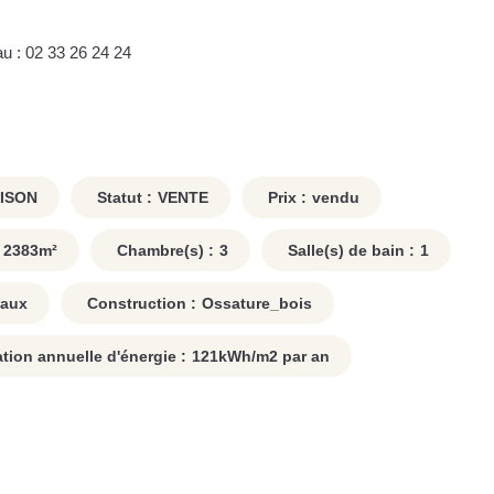
u : 02 33 26 24 24
ISON
Statut :
VENTE
Prix :
vendu
2383
m²
Chambre(s) :
3
Salle(s) de bain :
1
Eaux
Construction :
Ossature_bois
on annuelle d'énergie :
121
kWh/m2 par an