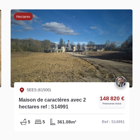
Hectares
SEES (61500)
148 820 €
Maison de caractères avec 2
Honoraires inclus
hectares ref : S14991
5
5
361.08m²
Ref : S14991