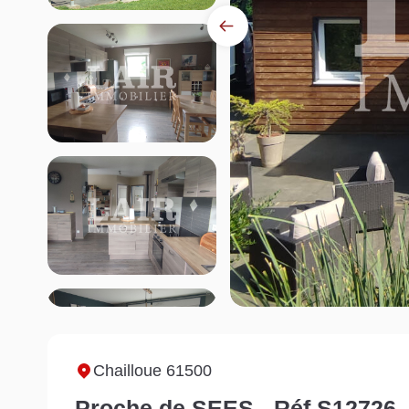
Chailloue 61500
Proche de SEES - Réf S12726