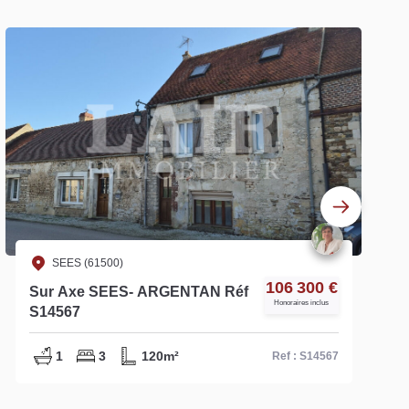
SEES (61500)
106 300 €
Sur Axe SEES- ARGENTAN Réf
Honoraires inclus
S14567
1
3
120m²
Ref : S14567