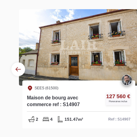
SEES (61500)
€
127 560 €
Maison de bourg avec
s
Honoraires inclus
commerce ref : S14907
2
4
151.47m²
51
Ref : S14907