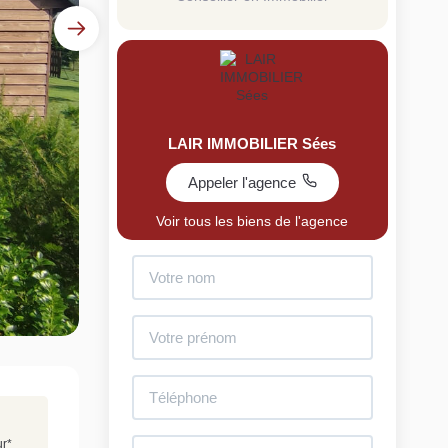
LAIR IMMOBILIER Sées
Appeler l'agence
uit
Voir tous les biens de l'agence
imez votre bien en ligne.
ide et gratuit, recevez votre estimation en
lques clics.
Estimer mon bien maintenant
ur
*