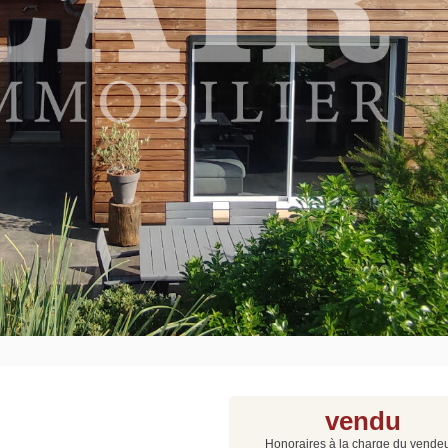
Grat
Est
Rap
que
vendu
Honoraires à la charge du vende