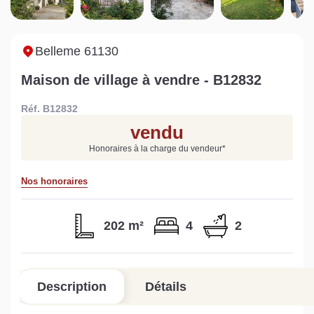
Sarthe pour booster sa
quelles sont les
m
vente
conséquences ?
P
Lire la suite
Lire la suite
L
Belleme 61130
Maison de village à vendre - B12832
Réf. B12832
vendu
Gratuit
Honoraires à la charge du vendeur
*
Estimez votre bien en ligne.
Nos honoraires
Rapide et gratuit, recevez votre estimation
en quelques clics.
202 m²
4
2
Estimer mon bien maintenant
Description
Détails