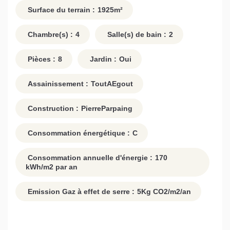
Surface du terrain :
1925
m²
Chambre(s) :
4
Salle(s) de bain :
2
Pièces :
8
Jardin :
Oui
Assainissement :
ToutAEgout
Construction :
PierreParpaing
Consommation énergétique :
C
Consommation annuelle d'énergie :
170
kWh/m2 par an
Emission Gaz à effet de serre :
5
Kg CO2/m2/an