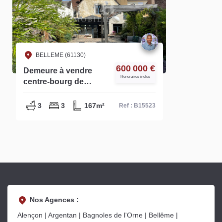
BELLEME (61130)
600 000 €
Demeure à vendre
Honoraires inclus
centre-bourg de
Bellême - Réf B15523
3
3
167m²
Ref : B15523
Nos Agences :
Alençon | Argentan | Bagnoles de l'Orne | Bellême |