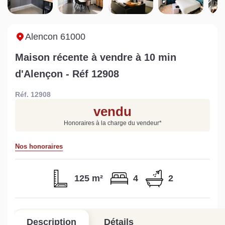
nt les
maison à Mortagne-au-
non viabilisé à Pré-en-
nces ?
Perche
Pail ?
uite
Lire la suite
Lire la suite
Alencon 61000
Maison récente à vendre à 10 min
d'Alençon - Réf 12908
Réf. 12908
Gratuit
vendu
Estimez votre bien en ligne.
Honoraires à la charge du vendeur
*
Rapide et gratuit, recevez votre estimation
en quelques clics.
Nos honoraires
Estimer mon bien maintenant
125 m²
4
2
Description
Détails