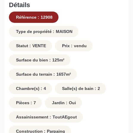
Détails
Référence :
12908
Type de propriété :
MAISON
Statut :
VENTE
Prix :
vendu
Surface du bien :
125
m²
Surface du terrain :
1657
m²
Chambre(s) :
4
Salle(s) de bain :
2
Pièces :
7
Jardin :
Oui
Assainissement :
ToutAEgout
Construction :
Parpaing