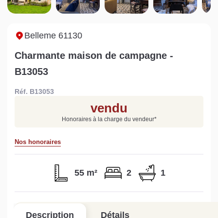
Sarthe pour booster sa
quelles sont les
m
vente
conséquences ?
P
Lire la suite
Lire la suite
L
Belleme 61130
Charmante maison de campagne -
B13053
Réf. B13053
Gratuit
vendu
Estimez votre bien en ligne.
Honoraires à la charge du vendeur
*
Rapide et gratuit, recevez votre estimation
en quelques clics.
Nos honoraires
Estimer mon bien maintenant
55 m²
2
1
Description
Détails