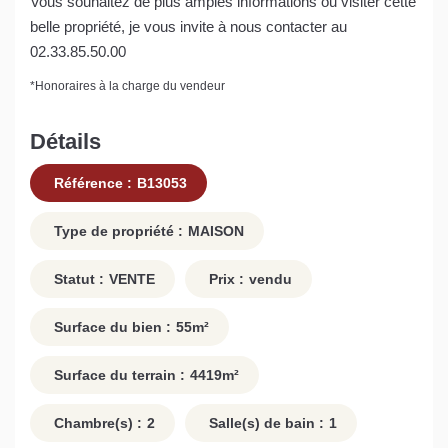
Vous souhaitez de plus amples informations ou visiter cette
belle propriété, je vous invite à nous contacter au
02.33.85.50.00
*
Honoraires à la charge du vendeur
Détails
Référence :
B13053
Type de propriété :
MAISON
Statut :
VENTE
Prix :
vendu
Surface du bien :
55
m²
Surface du terrain :
4419
m²
Chambre(s) :
2
Salle(s) de bain :
1