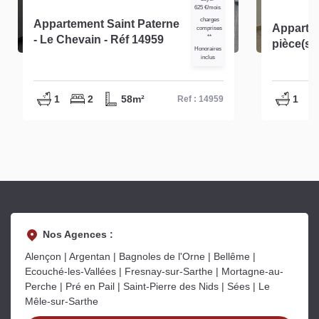
625 €/mois
charges
Appartement Saint Paterne
Apparte
comprises
- Le Chevain - Réf 14959
**
pièce(s)
Honoraires
inclus
1
2
58m²
1
Ref : 14959
Nos Agences :
Alençon | Argentan | Bagnoles de l'Orne | Bellême |
Ecouché-les-Vallées | Fresnay-sur-Sarthe | Mortagne-au-
Perche | Pré en Pail | Saint-Pierre des Nids | Sées | Le
Mêle-sur-Sarthe