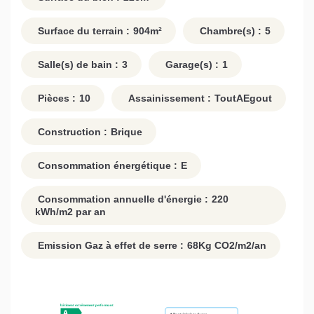
Surface du terrain :
904
m²
Chambre(s) :
5
Salle(s) de bain :
3
Garage(s) :
1
Pièces :
10
Assainissement :
ToutAEgout
Construction :
Brique
Consommation énergétique :
E
Consommation annuelle d'énergie :
220
kWh/m2 par an
Emission Gaz à effet de serre :
68
Kg CO2/m2/an