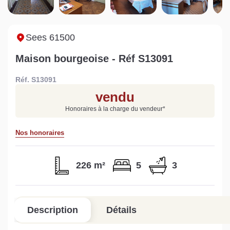
maison à Mortagne-au-
non viabilisé à Pré-en-
Ni
Perche
Pail ?
i
Lire la suite
Lire la suite
L
Sees 61500
Maison bourgeoise - Réf S13091
Réf. S13091
vendu
Gratuit
Honoraires à la charge du vendeur
*
Estimez votre bien en ligne.
Nos honoraires
Rapide et gratuit, recevez votre estimation
en quelques clics.
226 m²
5
3
Estimer mon bien maintenant
Description
Détails