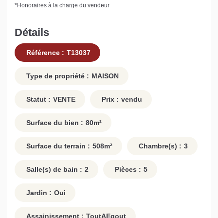
*
Honoraires à la charge du vendeur
Détails
Référence :
T13037
Type de propriété :
MAISON
Statut :
VENTE
Prix :
vendu
Surface du bien :
80
m²
Surface du terrain :
508
m²
Chambre(s) :
3
Salle(s) de bain :
2
Pièces :
5
Jardin :
Oui
Assainissement :
ToutAEgout