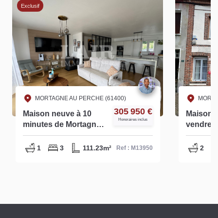
Exclusif
MORTAGNE AU PERCHE (61400)
MORTA
305 950 €
Maison neuve à 10
Maison d
Honoraires inclus
minutes de Mortagne
vendre à
au Perche - réf :
Trappe 
M13950
1
3
111.23m²
2
Ref : M13950