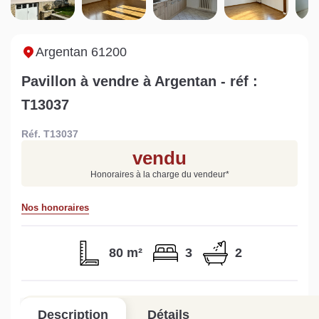
Sarthe pour booster sa
quelles sont les
m
vente
conséquences ?
P
Lire la suite
Lire la suite
L
Argentan 61200
Pavillon à vendre à Argentan - réf :
T13037
Réf. T13037
Gratuit
vendu
Estimez votre bien en ligne.
Honoraires à la charge du vendeur
*
Rapide et gratuit, recevez votre estimation
en quelques clics.
Nos honoraires
Estimer mon bien maintenant
80 m²
3
2
Description
Détails