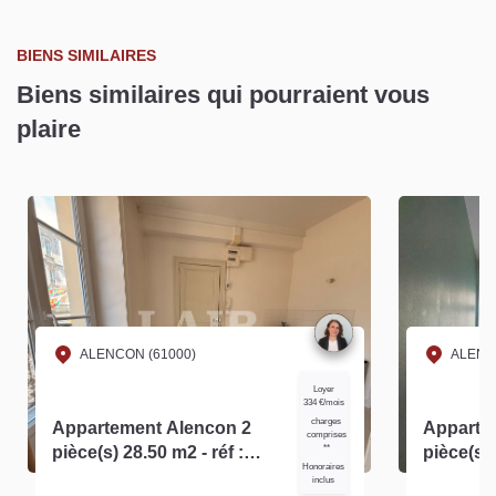
BIENS SIMILAIRES
Biens similaires qui pourraient vous
plaire
ALENCON (61000)
ALENC
Loyer
334 €/mois
charges
Appartement Alencon 2
Apparte
comprises
pièce(s) 28.50 m2 - réf :
**
pièce(s) 
Honoraires
15518
inclus