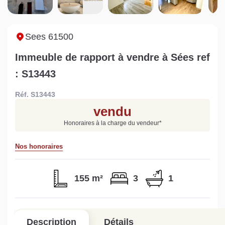
Sarthe pour booster sa
quelles sont les
m
vente
conséquences ?
P
Lire la suite
Lire la suite
L
Sees 61500
Immeuble de rapport à vendre à Sées ref
: S13443
Réf. S13443
Gratuit
vendu
Estimez votre bien en ligne.
Honoraires à la charge du vendeur
*
Rapide et gratuit, recevez votre estimation
en quelques clics.
Nos honoraires
Estimer mon bien maintenant
155 m²
3
1
Description
Détails