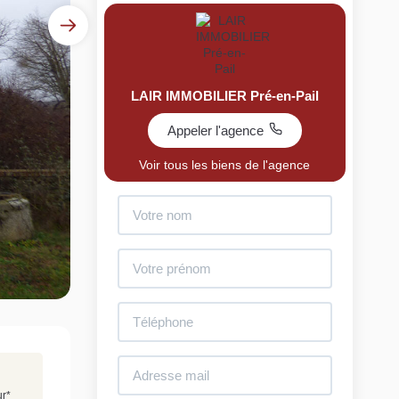
LAIR IMMOBILIER Pré-en-Pail
Appeler l'agence
Voir tous les biens de l'agence
uit
imez votre bien en ligne.
ide et gratuit, recevez votre estimation en
lques clics.
Estimer mon bien maintenant
ur
*