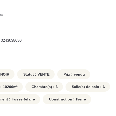
es.
u 0243038080 .
NOIR
Statut :
VENTE
Prix :
vendu
:
10200
m²
Chambre(s) :
6
Salle(s) de bain :
6
ment :
FosseRefaire
Construction :
Pierre