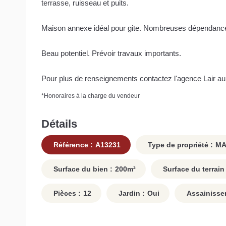
terrasse, ruisseau et puits.
Maison annexe idéal pour gite. Nombreuses dépendanc
Beau potentiel. Prévoir travaux importants.
Pour plus de renseignements contactez l'agence Lair a
*
Honoraires à la charge du vendeur
Détails
Référence :
A13231
Type de propriété :
MA
Surface du bien :
200
m²
Surface du terrain 
Pièces :
12
Jardin :
Oui
Assainisse