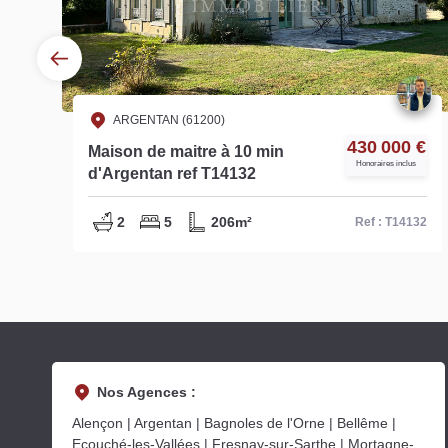
ARGENTAN (61200)
€
430 000 €
Maison de maitre à 10 min
Honoraires inclus
d'Argentan ref T14132
2
5
206m²
54
Ref : T14132
Nos Agences :
Alençon | Argentan | Bagnoles de l'Orne | Bellême |
Ecouché-les-Vallées | Fresnay-sur-Sarthe | Mortagne-