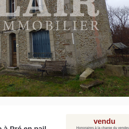
Grat
Est
Rap
que
vendu
à Pré en pail -
Honoraires à la charge du vende