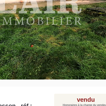
Grat
Est
Rap
que
vendu
sson - réf :
Honoraires à la charge du vende