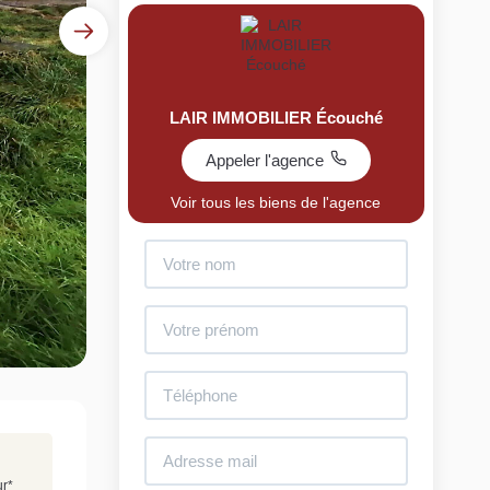
LAIR IMMOBILIER Écouché
Appeler l'agence
Voir tous les biens de l'agence
uit
imez votre bien en ligne.
ide et gratuit, recevez votre estimation en
lques clics.
Estimer mon bien maintenant
ur
*