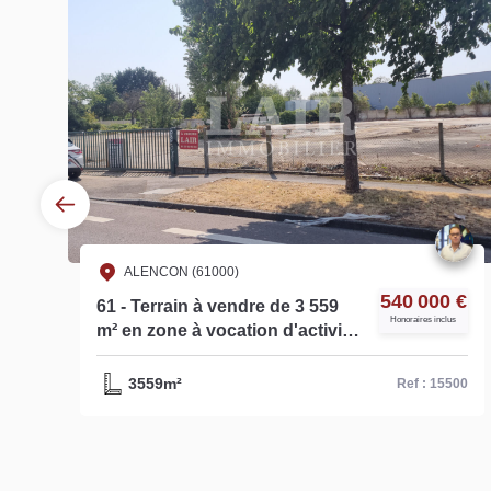
ALENCON (61000)
€
540 000 €
61 - Terrain à vendre de 3 559
s
Honoraires inclus
m² en zone à vocation d'activité
et de commerce de détail - Réf.
15500
3559m²
62
Ref : 15500