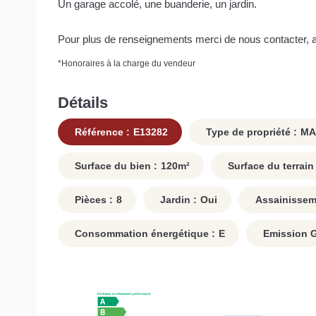
Un garage accolé, une buanderie, un jardin.
Pour plus de renseignements merci de nous contacter, a
*
Honoraires à la charge du vendeur
Détails
Référence :
E13282
Type de propriété :
MA
Surface du bien :
120
m²
Surface du terrain 
Pièces :
8
Jardin :
Oui
Assainissem
Consommation énergétique :
E
Emission Ga