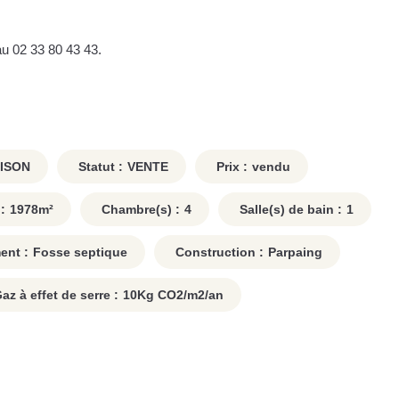
u 02 33 80 43 43.
ISON
Statut :
VENTE
Prix :
vendu
:
1978
m²
Chambre(s) :
4
Salle(s) de bain :
1
ent :
Fosse septique
Construction :
Parpaing
z à effet de serre :
10
Kg CO2/m2/an