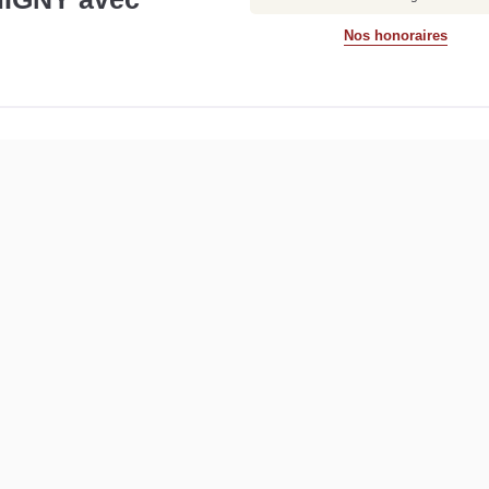
Nos honoraires
Détails
Outi
té cette charmante maison de tisserand à rénover située au coeur de
ccès jardin, deux chambres, une salle d'eau, wc. Grenier aménageabl