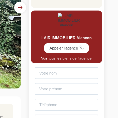
LAIR IMMOBILIER Alençon
Appeler l'agence
uit
Voir tous les biens de l'agence
imez votre bien en ligne.
ide et gratuit, recevez votre estimation en
lques clics.
Estimer mon bien maintenant
ur
*