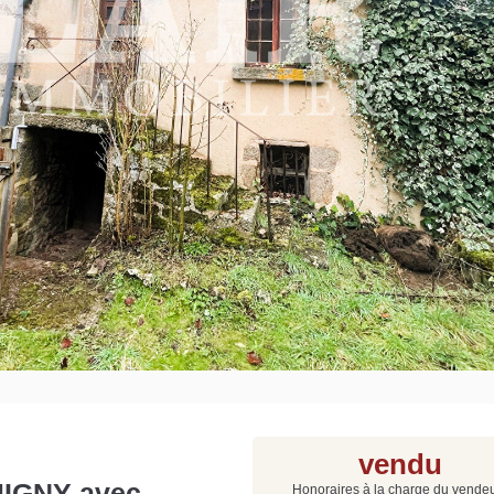
Grat
Est
Rap
que
vendu
MIGNY avec
Honoraires à la charge du vende