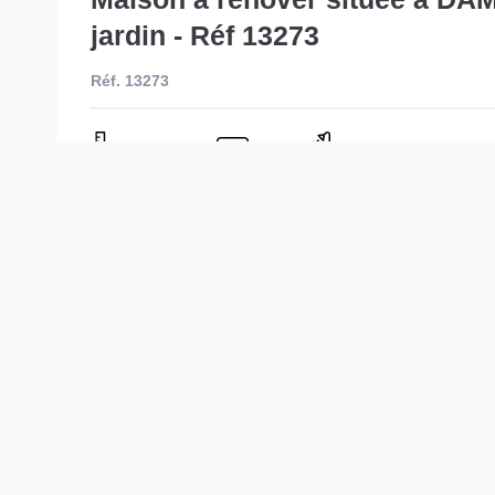
jardin - Réf 13273
Réf. 13273
50 m²
2
1
Description
Description
Votre agence Lair Immobilier vous propose en exclusivi
Damigny.
Elle se compose d'une pièce de vie, une cuisine avec a
Cave. Dépendance.