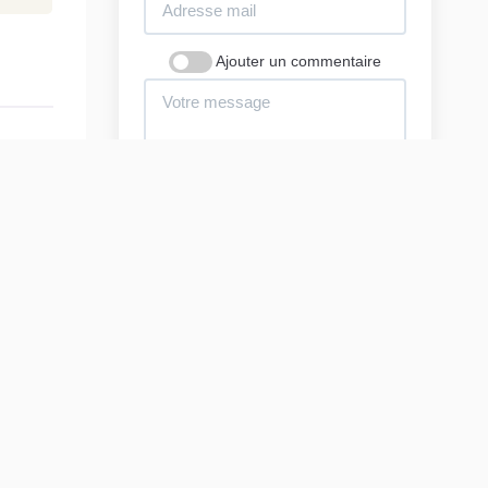
Ajouter un commentaire
ls
Envoyer ma demande
En envoyant ce formulaire j'accepte
notre
politique de confidentialité
e.