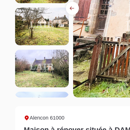
Alencon 61000
Maison à rénover située à DA