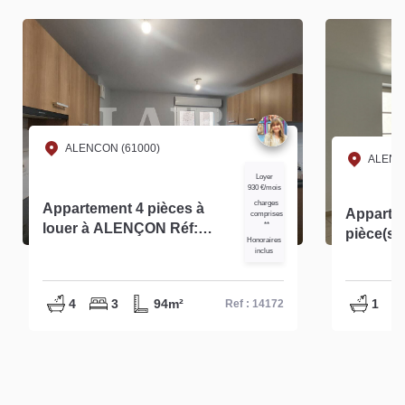
ALENCON (61000)
ALENC
Loyer
930 €/mois
charges
Appartement 4 pièces à
Apparte
comprises
louer à ALENÇON Réf:
**
pièce(s)
Honoraires
14172
inclus
4
3
94m²
1
Ref : 14172