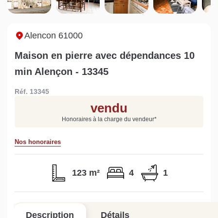
Sarthe pour booster sa
quelles sont les
m
vente
conséquences ?
P
Lire la suite
Lire la suite
L
Alencon 61000
Maison en pierre avec dépendances 10
min Alençon - 13345
Réf. 13345
Gratuit
vendu
Estimez votre bien en ligne.
Honoraires à la charge du vendeur
*
Rapide et gratuit, recevez votre estimation
en quelques clics.
Nos honoraires
Estimer mon bien maintenant
123 m²
4
1
Description
Détails