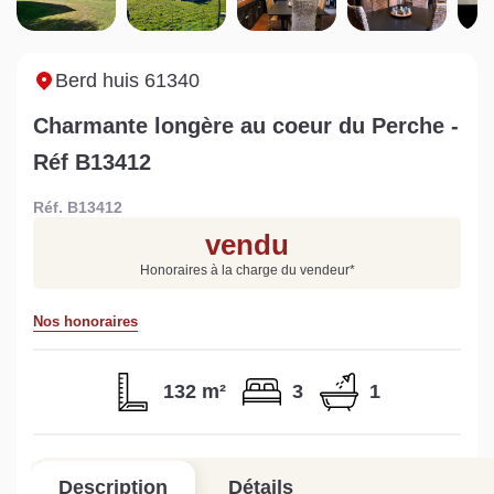
Sarthe pour booster sa
quelles sont les
m
vente
conséquences ?
P
Lire la suite
Lire la suite
L
Berd huis 61340
Charmante longère au coeur du Perche -
Réf B13412
Réf. B13412
Gratuit
vendu
Estimez votre bien en ligne.
Honoraires à la charge du vendeur
*
Rapide et gratuit, recevez votre estimation
en quelques clics.
Nos honoraires
Estimer mon bien maintenant
132 m²
3
1
Description
Détails