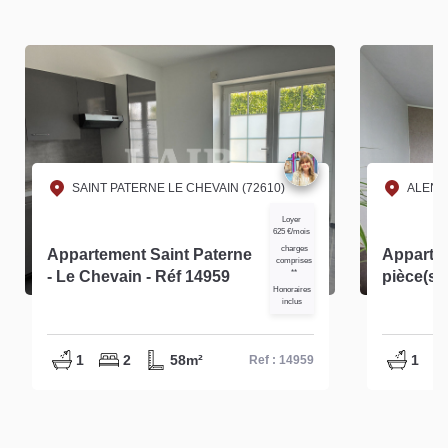
SAINT PATERNE LE CHEVAIN (72610)
ALENC
Loyer
625 €/mois
charges
Appartement Saint Paterne
Apparte
comprises
- Le Chevain - Réf 14959
**
pièce(s) 
Honoraires
inclus
1
2
58m²
1
Ref : 14959