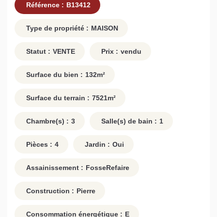
Référence :
B13412
Type de propriété :
MAISON
Statut :
VENTE
Prix :
vendu
Surface du bien :
132
m²
Surface du terrain :
7521
m²
Chambre(s) :
3
Salle(s) de bain :
1
Pièces :
4
Jardin :
Oui
Assainissement :
FosseRefaire
Construction :
Pierre
Consommation énergétique :
E