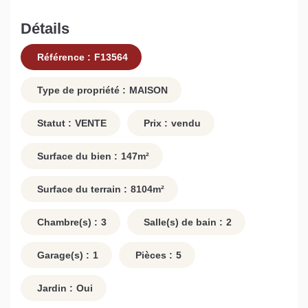
Détails
Référence :
F13564
Type de propriété :
MAISON
Statut :
VENTE
Prix :
vendu
Surface du bien :
147
m²
Surface du terrain :
8104
m²
Chambre(s) :
3
Salle(s) de bain :
2
Garage(s) :
1
Pièces :
5
Jardin :
Oui