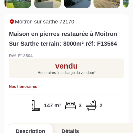
Sarthe pour booster sa
quelles sont les
m
vente
conséquences ?
P
Lire la suite
Lire la suite
L
Moitron sur sarthe 72170
Maison en pierres restaurée à Moitron
Sur Sarthe terrain: 8000m² réf: F13564
Réf. F13564
Gratuit
vendu
Estimez votre bien en ligne.
Honoraires à la charge du vendeur
*
Rapide et gratuit, recevez votre estimation
en quelques clics.
Nos honoraires
Estimer mon bien maintenant
147 m²
3
2
Description
Détails