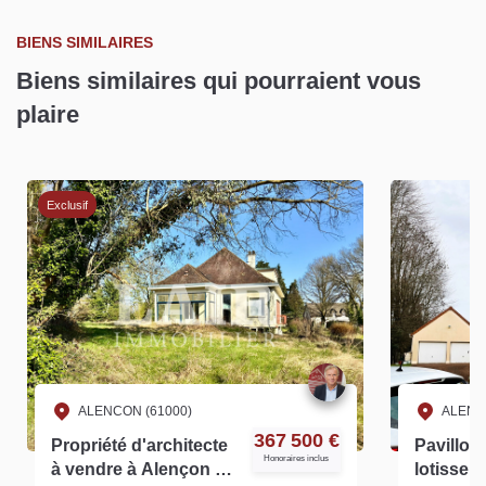
BIENS SIMILAIRES
Biens similaires qui pourraient vous
plaire
Exclusif
ALENCON (61000)
ALENC
367 500 €
Propriété d'architecte
Pavillon
Honoraires inclus
à vendre à Alençon -
lotissem