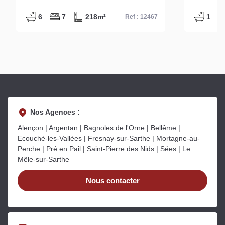
Réf 12467
Valframb
6
7
218m²
1
Ref : 12467
Nos Agences :
Alençon | Argentan | Bagnoles de l'Orne | Bellême |
Ecouché-les-Vallées | Fresnay-sur-Sarthe | Mortagne-au-
Perche | Pré en Pail | Saint-Pierre des Nids | Sées | Le
Mêle-sur-Sarthe
Nous contacter