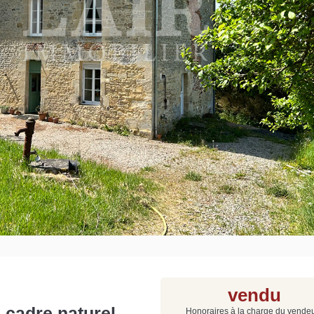
Grat
Est
Rap
que
vendu
 cadre naturel
Honoraires à la charge du vende