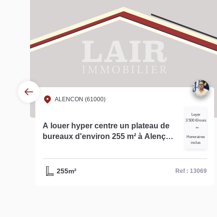
ALENCON (61000)
Loyer
3 500 €/mois
A louer hyper centre un plateau de
**
bureaux d'environ 255 m² à Alençon
es
Honoraires
inclus
réf- 13069
255m²
57
Ref : 13069