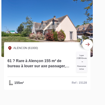
ALENCON (61000)
Loyer
2 280 €/mois
61 ? Rare à Alençon 155 m² de
**
bureau à louer sur axe passager,
Honoraires
inclus
disposant d'une grande visibilité ?
réf 15128
155m²
Ref : 15128