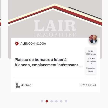
ALENCON (61000)
Loyer
6 760 €/mois
charges
Plateau de bureaux à louer à
comprises
Alençon, emplacement intéressant -
**
Honoraires
Réf 13174
inclus
451m²
Ref : 13174