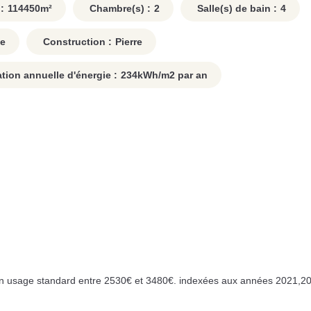
:
114450
m²
Chambre(s) :
2
Salle(s) de bain :
4
ue
Construction :
Pierre
on annuelle d'énergie :
234
kWh/m2 par an
n usage standard entre 2530€ et 3480€. indexées aux années 2021,20