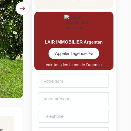
LAIR IMMOBILIER Argentan
Appeler l'agence
uit
Voir tous les biens de l'agence
imez votre bien en ligne.
ide et gratuit, recevez votre estimation en
lques clics.
Estimer mon bien maintenant
ur
*