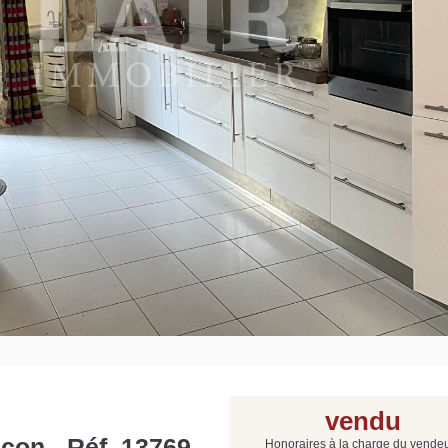
Grat
Est
Rap
que
vendu
nçon - Réf. 13769
Honoraires à la charge du vende