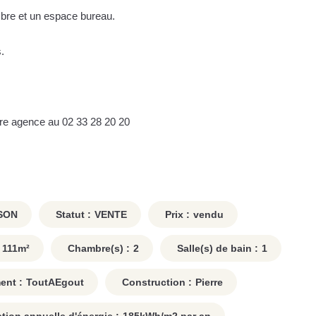
mbre et un espace bureau.
.
re agence au 02 33 28 20 20
SON
Statut :
VENTE
Prix :
vendu
111
m²
Chambre(s) :
2
Salle(s) de bain :
1
ent :
ToutAEgout
Construction :
Pierre