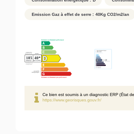
Consommation énergétique :
D
Consommati
Emission Gaz à effet de serre :
40
Kg CO2/m2/an
Ce bien est soumis à un diagnostic ERP (État de
https://www.georisques.gouv.fr/