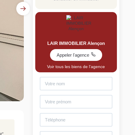
LAIR IMMOBILIER Alençon
Appeler l'agence
uit
Voir tous les biens de l'agence
imez votre bien en ligne.
ide et gratuit, recevez votre estimation en
lques clics.
Estimer mon bien maintenant
ur
*