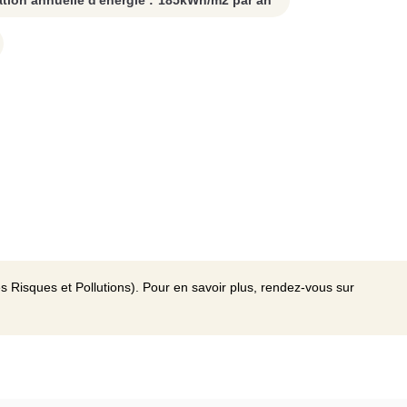
on annuelle d'énergie :
185
kWh/m2 par an
s Risques et Pollutions). Pour en savoir plus, rendez-vous sur