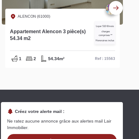
ALENCON (61000)
Loyer 510 €/mois
Appartement Alencon 3 pièce(s)
charges
comprises **
54.34 m2
Honoraires inclus
1
2
54.34m²
Ref : 15563
Créez votre alerte mail :
Ne ratez aucune annonce grâce aux alertes mail Lair
Immobilier.