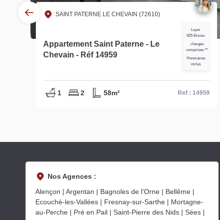
SAINT PATERNE LE CHEVAIN (72610)
Loyer
625 €/mois
s
Appartement Saint Paterne - Le
charges
comprises **
Chevain - Réf 14959
Honoraires
us
inclus
1
2
58m²
42
Ref : 14959
Nos Agences :
Alençon | Argentan | Bagnoles de l'Orne | Bellême |
Ecouché-les-Vallées | Fresnay-sur-Sarthe | Mortagne-
au-Perche | Pré en Pail | Saint-Pierre des Nids | Sées |