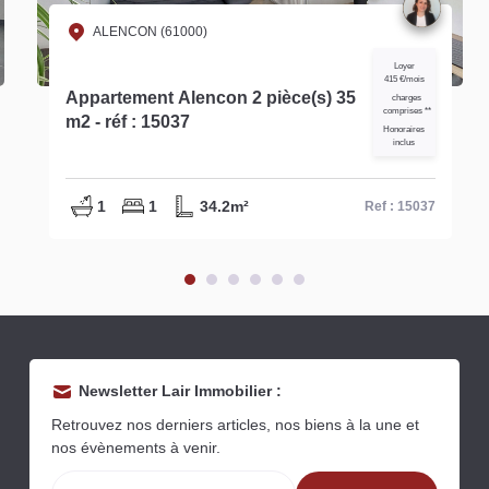
ALENCON (61000)
Loyer
415 €/mois
Appartement Alencon 2 pièce(s) 35
charges
comprises **
m2 - réf : 15037
Honoraires
inclus
1
1
34.2m²
Ref : 15037
Newsletter Lair Immobilier :
Retrouvez nos derniers articles, nos biens à la une et
nos évènements à venir.