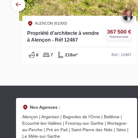
ALENCON (61000)
€
367 500 €
Propriété d'architecte à vendre
Honoraires inclus
à Alençon - Réf 12467
6
7
218m²
32
Ref : 12467
Nos Agences :
Alençon | Argentan | Bagnoles de l'Orne | Bellême |
Ecouché-les-Vallées | Fresnay-sur-Sarthe | Mortagne-
au-Perche | Pré en Pail | Saint-Pierre des Nids | Sées |
Le Mêle-sur-Sarthe