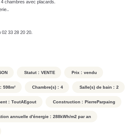
t 4 chambres avec placards.
rie..
 02 33 28 20 20.
SON
Statut :
VENTE
Prix :
vendu
:
598
m²
Chambre(s) :
4
Salle(s) de bain :
2
ent :
ToutAEgout
Construction :
PierreParpaing
on annuelle d'énergie :
288
kWh/m2 par an