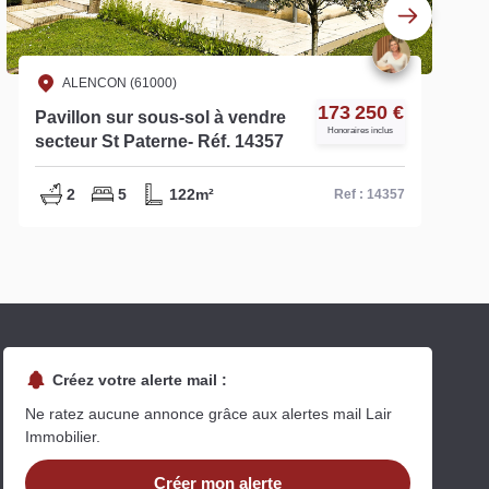
ALENCON (61000)
173 250 €
Pavillon sur sous-sol à vendre
Honoraires inclus
secteur St Paterne- Réf. 14357
2
5
122m²
Ref : 14357
Créez votre alerte mail :
Ne ratez aucune annonce grâce aux alertes mail Lair
Immobilier.
Créer mon alerte