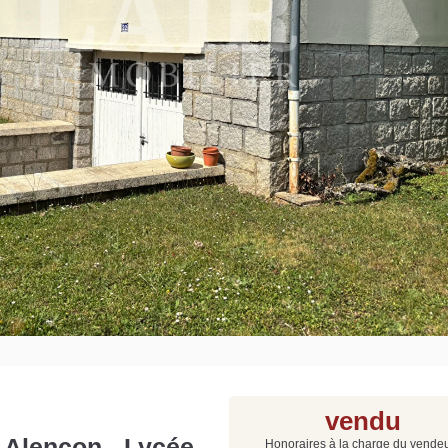
Grat
Est
Rap
que
vendu
 Alençon - Lycée
Honoraires à la charge du vende