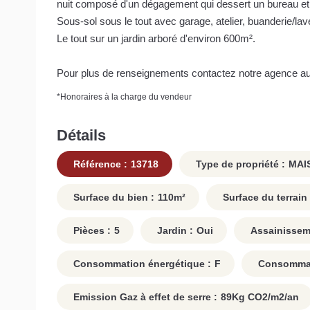
nuit composé d'un dégagement qui dessert un bureau e
Sous-sol sous le tout avec garage, atelier, buanderie/lave
Le tout sur un jardin arboré d'environ 600m².
Pour plus de renseignements contactez notre agence au
*
Honoraires à la charge du vendeur
Détails
Référence :
13718
Type de propriété :
MAI
Surface du bien :
110
m²
Surface du terrain 
Pièces :
5
Jardin :
Oui
Assainissem
Consommation énergétique :
F
Consommati
Emission Gaz à effet de serre :
89
Kg CO2/m2/an