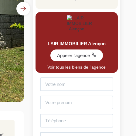
LAIR IMMOBILIER Alençon
Appeler l'agence
uit
Voir tous les biens de l'agence
imez votre bien en ligne.
ide et gratuit, recevez votre estimation en
lques clics.
Estimer mon bien maintenant
ur
*