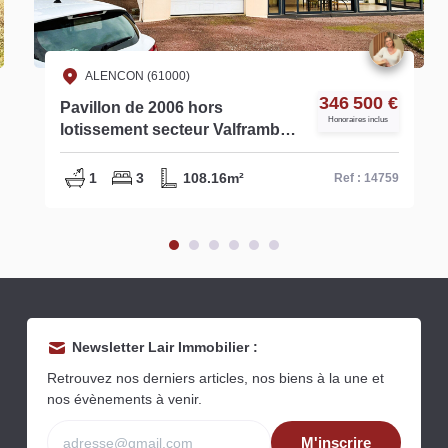
ALENCON (61000)
346 500 €
Pavillon de 2006 hors
Honoraires inclus
lotissement secteur Valframbert
5 min d'Alençon Réf 14759
1
3
108.16m²
Ref : 14759
Newsletter Lair Immobilier :
Retrouvez nos derniers articles, nos biens à la une et
nos évènements à venir.
M'inscrire