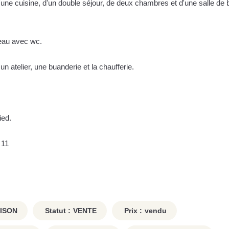
ne cuisine, d'un double séjour, de deux chambres et d'une salle de 
'eau avec wc.
n atelier, une buanderie et la chaufferie.
ied.
 11
ISON
Statut :
VENTE
Prix :
vendu