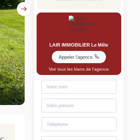
LAIR IMMOBILIER Le Mêle
Appeler l'agence
uit
Voir tous les biens de l'agence
imez votre bien en ligne.
ide et gratuit, recevez votre estimation en
lques clics.
Estimer mon bien maintenant
ur
*