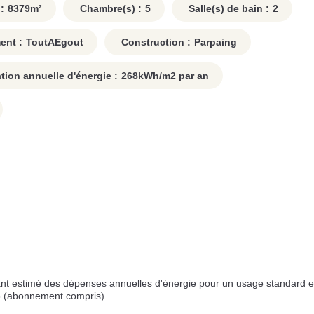
:
8379
m²
Chambre(s) :
5
Salle(s) de bain :
2
ent :
ToutAEgout
Construction :
Parpaing
on annuelle d'énergie :
268
kWh/m2 par an
t estimé des dépenses annuelles d'énergie pour un usage standard e
3 (abonnement compris).