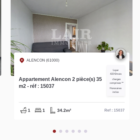
ALENCON (61000)
Loyer
415 €/mois
Appartement Alencon 2 pièce(s) 35
charges
comprises **
m2 - réf : 15037
Honoraires
inclus
1
1
34.2m²
Ref : 15037