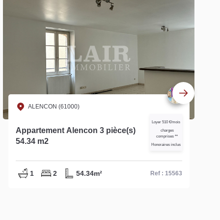
ALENCON (61000)
Loyer 510 €/mois
Appartement Alencon 3 pièce(s)
charges
comprises **
54.34 m2
Honoraires inclus
1
2
54.34m²
Ref : 15563