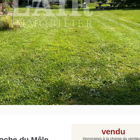
Grat
Est
Rap
que
vendu
roche du Mêle-
Honoraires à la charge du vende