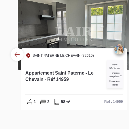
SAINT PATERNE LE CHEVAIN (72610)
Loyer
625 €/mois
s
Appartement Saint Paterne - Le
charges
comprises **
Chevain - Réf 14959
Honoraires
us
inclus
1
2
58m²
42
Ref : 14959