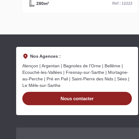
280m²
81
Ref : 12222
Nos Agences :
Alençon | Argentan | Bagnoles de l'Orne | Bellême |
Ecouché-les-Vallées | Fresnay-sur-Sarthe | Mortagne-
au-Perche | Pré en Pail | Saint-Pierre des Nids | Sées |
Le Mêle-sur-Sarthe
Nous contacter