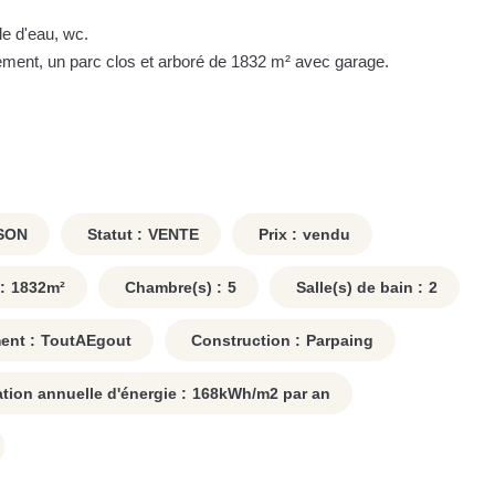
le d'eau, wc.
ment, un parc clos et arboré de 1832 m² avec garage.
SON
Statut :
VENTE
Prix :
vendu
:
1832
m²
Chambre(s) :
5
Salle(s) de bain :
2
ent :
ToutAEgout
Construction :
Parpaing
on annuelle d'énergie :
168
kWh/m2 par an