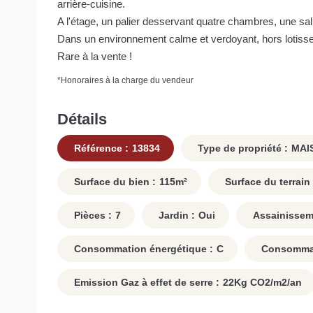
arrière-cuisine.
A l'étage, un palier desservant quatre chambres, une sal
Dans un environnement calme et verdoyant, hors lotisse
Rare à la vente !
*
Honoraires à la charge du vendeur
Détails
Référence :
13834
Type de propriété :
MAI
Surface du bien :
115
m²
Surface du terrain 
Pièces :
7
Jardin :
Oui
Assainissem
Consommation énergétique :
C
Consommati
Emission Gaz à effet de serre :
22
Kg CO2/m2/an