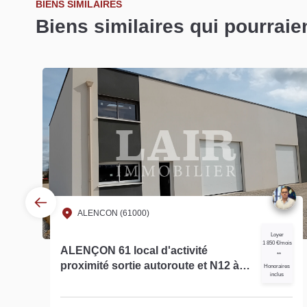
BIENS SIMILAIRES
Biens similaires qui pourraie
ALENCON (61000)
Loyer
is
1 850 €/mois
ALENÇON 61 local d'activité
**
proximité sortie autoroute et N12 à
s
Honoraires
inclus
louer 280m² -réf 12222