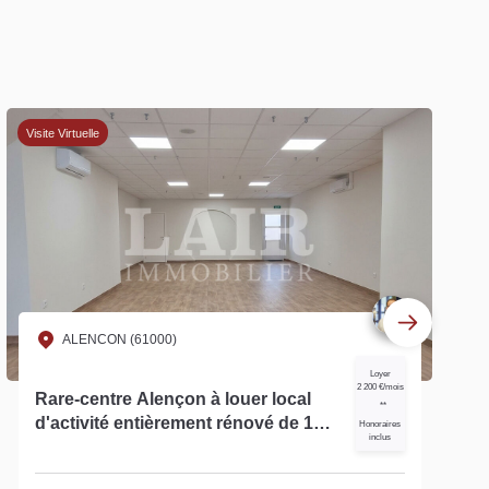
Visite Virtuelle
ALENCON (61000)
Loyer
2 200 €/mois
Rare-centre Alençon à louer local
**
d'activité entièrement rénové de 180
Honoraires
inclus
m² - réf 13126 Bis