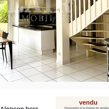
Grat
Est
Rap
que
vendu
 Alençon hors
Honoraires à la charge du vende