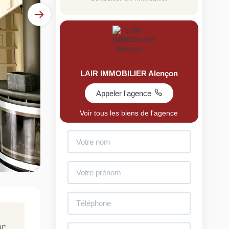
LAIR IMMOBILIER Alençon
Appeler l'agence
uit
Voir tous les biens de l'agence
imez votre bien en ligne.
ide et gratuit, recevez votre estimation en
lques clics.
Estimer mon bien maintenant
ur
*