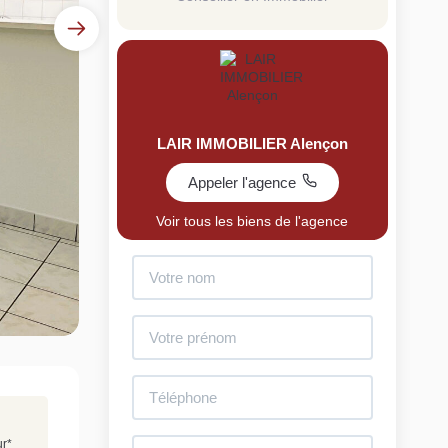
LAIR IMMOBILIER Alençon
Appeler l'agence
uit
Voir tous les biens de l'agence
imez votre bien en ligne.
ide et gratuit, recevez votre estimation en
lques clics.
Estimer mon bien maintenant
ur
*