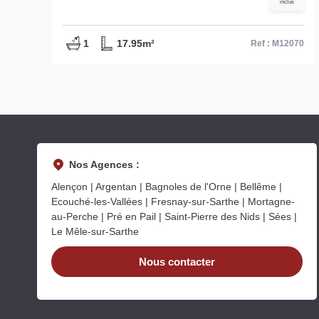
inclus
1
17.95m²
46
Ref : M12070
Nos Agences :
Alençon | Argentan | Bagnoles de l'Orne | Bellême |
Ecouché-les-Vallées | Fresnay-sur-Sarthe | Mortagne-
au-Perche | Pré en Pail | Saint-Pierre des Nids | Sées |
Le Mêle-sur-Sarthe
Nous contacter