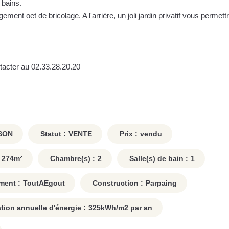
 bains.
ment oet de bricolage. A l'arrière, un joli jardin privatif vous permett
tacter au 02.33.28.20.20
SON
Statut :
VENTE
Prix :
vendu
274
m²
Chambre(s) :
2
Salle(s) de bain :
1
ment :
ToutAEgout
Construction :
Parpaing
on annuelle d'énergie :
325
kWh/m2 par an