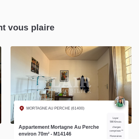
nt vous plaire
MORTAGNE AU PERCHE (61400)
Loyer
590 €/mois
Appartement Mortagne Au Perche
charges
comprises **
environ 70m² - M14146
Honoraires