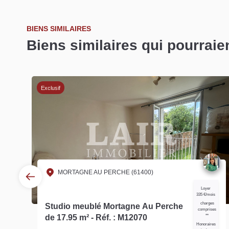
BIENS SIMILAIRES
Biens similaires qui pourraie
Exclusif
MORTAGNE AU PERCHE (61400)
Loyer
s
335 €/mois
s
charges
Studio meublé Mortagne Au Perche
es
comprises
de 17.95 m² - Réf. : M12070
**
es
Honoraires