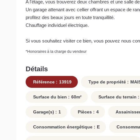
A l'étage, vous trouverez deux chambres et une salle de
Un garage attenant avec cellier offrant un espace de range
profitez des beaux jours en toute tranquillité.
Chauffage individuel électrique.
Si vous souhaitez visiter ce bien, vous pouvez nous con
*
Honoraires à la charge du vendeur
Détails
Référence :
13919
Type de propriété :
MAI
Surface du bien :
60
m²
Surface du terrain :
Garage(s) :
1
Pièces :
4
Assainisse
Consommation énergétique :
E
Consommati