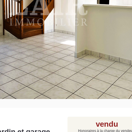
Grat
Est
Rap
que
vendu
rdin et garage -
Honoraires à la charge du vende