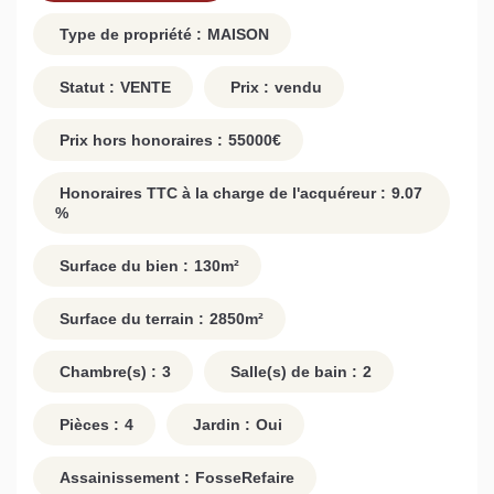
Type de propriété :
MAISON
Statut :
VENTE
Prix :
vendu
Prix hors honoraires :
55000
€
Honoraires TTC à la charge de l'acquéreur :
9.07
%
Surface du bien :
130
m²
Surface du terrain :
2850
m²
Chambre(s) :
3
Salle(s) de bain :
2
Pièces :
4
Jardin :
Oui
Assainissement :
FosseRefaire