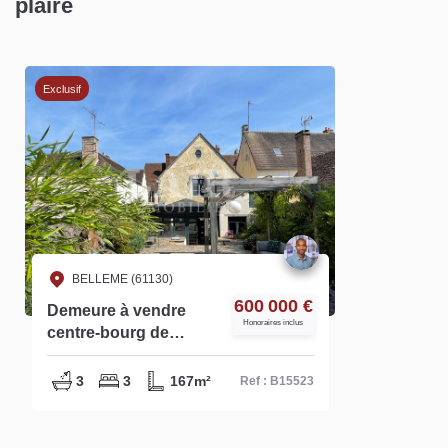
plaire
Exclusif
BELLEME (61130)
600 000 €
Demeure à vendre
Honoraires inclus
centre-bourg de
Bellême - Réf B15523
3
3
167m²
Ref : B15523