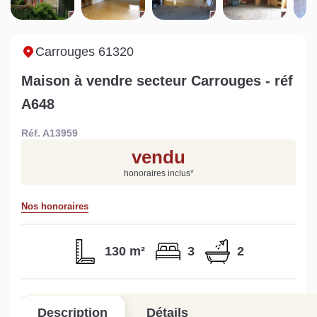
Sarthe pour booster sa
quelles sont les
m
vente
conséquences ?
P
Lire la suite
Lire la suite
L
Carrouges 61320
Maison à vendre secteur Carrouges - réf
A648
Réf. A13959
Gratuit
vendu
Estimez votre bien en ligne.
honoraires inclus
*
Rapide et gratuit, recevez votre estimation
en quelques clics.
Nos honoraires
Estimer mon bien maintenant
130 m²
3
2
Description
Détails