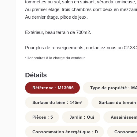
tommettes au sol, salon en suivant, véranda lumineuse, sa
Au premier étage, trois chambres dont deux en mezzanine,
Au dernier étage, pièce de jeux.
Extérieur, beau terrain de 700m2.
Pour plus de renseignements, contactez nous au 02.33.
*
Honoraires à la charge du vendeur
Détails
Référence :
M13996
Type de propriété :
MA
Surface du bien :
145
m²
Surface du terrain 
Pièces :
5
Jardin :
Oui
Assainissem
Consommation énergétique :
D
Consommati