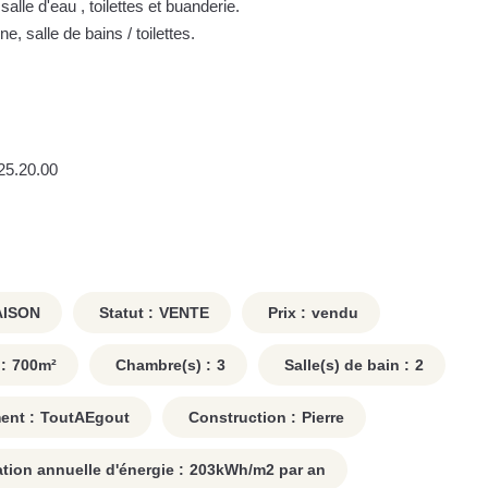
lle d'eau , toilettes et buanderie.
 salle de bains / toilettes.
25.20.00
ISON
Statut :
VENTE
Prix :
vendu
:
700
m²
Chambre(s) :
3
Salle(s) de bain :
2
ent :
ToutAEgout
Construction :
Pierre
on annuelle d'énergie :
203
kWh/m2 par an