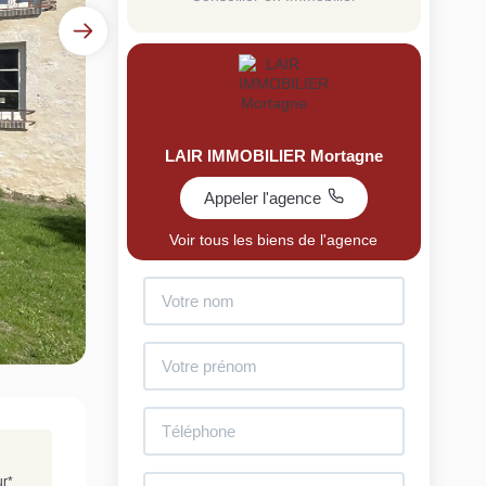
LAIR IMMOBILIER Mortagne
Appeler l'agence
uit
Voir tous les biens de l'agence
imez votre bien en ligne.
ide et gratuit, recevez votre estimation en
lques clics.
Estimer mon bien maintenant
ur
*