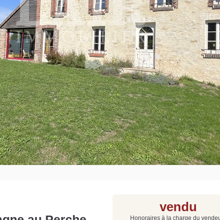
Grat
Est
Rap
que
vendu
agne au Perche -
Honoraires à la charge du vende