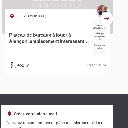
ALENCON (61000)
Loyer
6 760 €/mois
charges
Plateau de bureaux à louer à
comprises
Alençon, emplacement intéressant -
**
Honoraires
Réf 13174
inclus
451m²
Ref : 13174
Créez votre alerte mail :
Ne ratez aucune annonce grâce aux alertes mail Lair