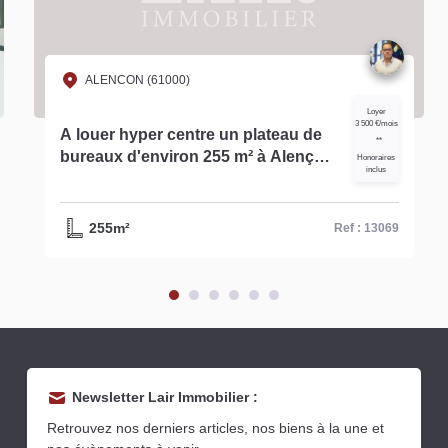
ALENCON (61000)
Loyer
3 500 €/mois
A louer hyper centre un plateau de
**
bureaux d'environ 255 m² à Alençon
Honoraires
inclus
réf- 13069
255m²
Ref : 13069
Newsletter Lair Immobilier :
Retrouvez nos derniers articles, nos biens à la une et