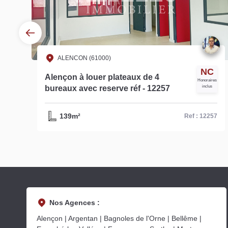
ALENCON (61000)
NC
**
Alençon à louer plateaux de 4
Honoraires
bureaux avec reserve réf - 12257
inclus
139m²
16
Ref : 12257
Nos Agences :
Alençon | Argentan | Bagnoles de l'Orne | Bellême |