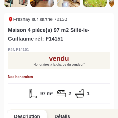
Sarthe pour booster sa
quelles sont les
m
vente
conséquences ?
P
Lire la suite
Lire la suite
L
Fresnay sur sarthe 72130
Maison 4 pièce(s) 97 m2 Sillé-le-
Guillaume réf: F14151
Réf. F14151
Gratuit
vendu
Estimez votre bien en ligne.
Honoraires à la charge du vendeur
*
Rapide et gratuit, recevez votre estimation
en quelques clics.
Nos honoraires
Estimer mon bien maintenant
97 m²
2
1
Description
Détails