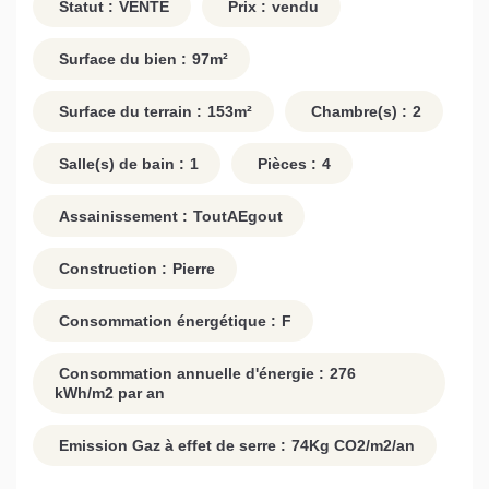
Statut :
VENTE
Prix :
vendu
Surface du bien :
97
m²
Surface du terrain :
153
m²
Chambre(s) :
2
Salle(s) de bain :
1
Pièces :
4
Assainissement :
ToutAEgout
Construction :
Pierre
Consommation énergétique :
F
Consommation annuelle d'énergie :
276
kWh/m2 par an
Emission Gaz à effet de serre :
74
Kg CO2/m2/an