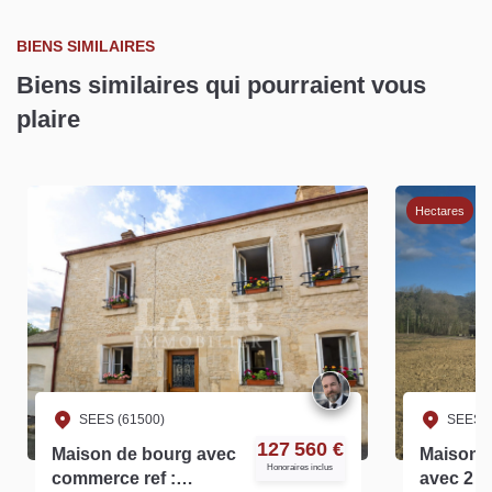
BIENS SIMILAIRES
Biens similaires qui pourraient vous
plaire
Hectares
SEES (61500)
SEES (
127 560 €
Maison de bourg avec
Maison d
Honoraires inclus
commerce ref :
avec 2 he