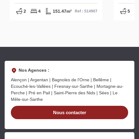
S14907
S14991
2
4
151.47m²
5
Ref : S14907
Nos Agences :
Alençon | Argentan | Bagnoles de l'Orne | Bellême |
Ecouché-les-Vallées | Fresnay-sur-Sarthe | Mortagne-au-
Perche | Pré en Pail | Saint-Pierre des Nids | Sées | Le
Mêle-sur-Sarthe
Nous contacter