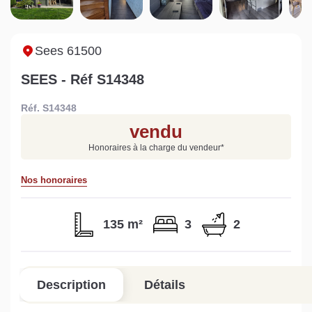
Sarthe pour booster sa
quelles sont les
m
vente
conséquences ?
P
Lire la suite
Lire la suite
L
Sees 61500
SEES - Réf S14348
Réf. S14348
vendu
Gratuit
Honoraires à la charge du vendeur
*
Estimez votre bien en ligne.
Nos honoraires
Rapide et gratuit, recevez votre estimation
en quelques clics.
135 m²
3
2
Estimer mon bien maintenant
Description
Détails