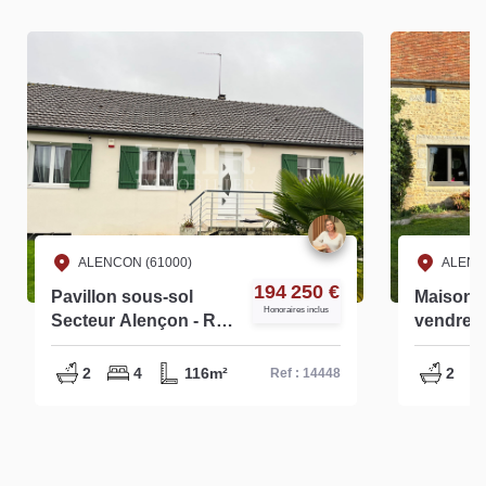
ALENCON (61000)
ALENC
194 250 €
Pavillon sous-sol
Maison e
Honoraires inclus
Secteur Alençon - Réf
vendre à
14448
sud d'Al
14126
2
4
116m²
2
Ref : 14448