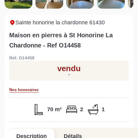
maison à Mortagne-au-
non viabilisé à Pré-en-
Ni
Perche
Pail ?
i
Lire la suite
Lire la suite
L
Sainte honorine la chardonne 61430
Maison en pierres à St Honorine La
Chardonne - Ref O14458
Réf. O14458
Gratuit
vendu
Estimez votre bien en ligne.
*
Rapide et gratuit, recevez votre estimation
en quelques clics.
Nos honoraires
Estimer mon bien maintenant
70 m²
2
1
Description
Détails