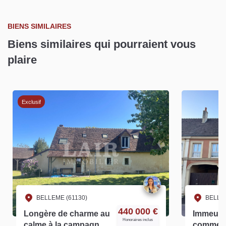
BIENS SIMILAIRES
Biens similaires qui pourraient vous
plaire
Exclusif
BELLEME (61130)
BELLEM
440 000 €
Longère de charme au
Immeubl
Honoraires inclus
calme à la campagne -
commerc