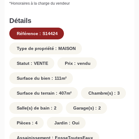
*
Honoraires à la charge du vendeur
Détails
Référence :
S14424
Type de propriété :
MAISON
Statut :
VENTE
Prix :
vendu
Surface du bien :
111
m²
Surface du terrain :
407
m²
Chambre(s) :
3
Salle(s) de bain :
2
Garage(s) :
2
Pièces :
4
Jardin :
Oui
Assainissement :
FosseToutesEaux