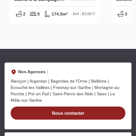
B14977
habitatio
Nombre
2
5
174.5m²
3
Ref : B14977
possibil
Nos Agences :
Alençon | Argentan | Bagnoles de l'Orne | Bellême |
Ecouché-les-Vallées | Fresnay-sur-Sarthe | Mortagne-au-
Perche | Pré en Pail | Saint-Pierre des Nids | Sées | Le
Mêle-sur-Sarthe
Nous contacter