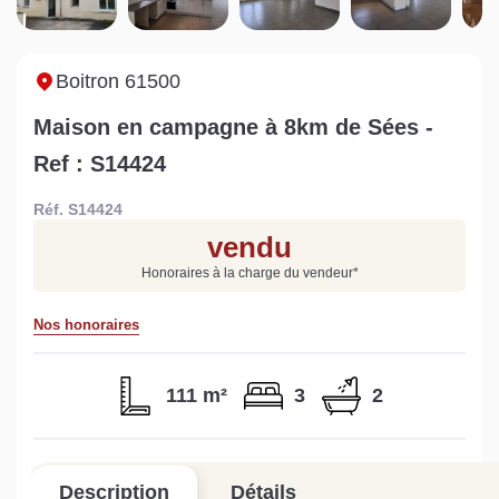
Sarthe pour booster sa
quelles sont les
m
vente
conséquences ?
P
Lire la suite
Lire la suite
L
Boitron 61500
Maison en campagne à 8km de Sées -
Ref : S14424
Réf. S14424
Gratuit
vendu
Estimez votre bien en ligne.
Honoraires à la charge du vendeur
*
Rapide et gratuit, recevez votre estimation
en quelques clics.
Nos honoraires
Estimer mon bien maintenant
111 m²
3
2
Description
Détails