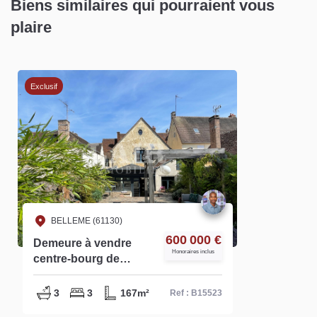
Biens similaires qui pourraient vous
plaire
Exclusif
BELLEME (61130)
600 000 €
Demeure à vendre
Honoraires inclus
centre-bourg de
Bellême - Réf B15523
3
3
167m²
Ref : B15523