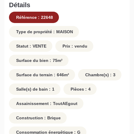
Détails
Référence :
22648
Type de propriété :
MAISON
Statut :
VENTE
Prix :
vendu
Surface du bien :
75
m²
Surface du terrain :
646
m²
Chambre(s) :
3
Salle(s) de bain :
1
Pièces :
4
Assainissement :
ToutAEgout
Construction :
Brique
Consommation énergétique :
G