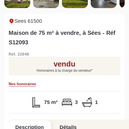
Sarthe pour booster sa
quelles sont les
m
vente
conséquences ?
P
Lire la suite
Lire la suite
L
Sees 61500
Maison de 75 m² à vendre, à Sées - Réf
S12093
Réf. 22648
Gratuit
vendu
Estimez votre bien en ligne.
Honoraires à la charge du vendeur
*
Rapide et gratuit, recevez votre estimation
en quelques clics.
Nos honoraires
Estimer mon bien maintenant
75 m²
3
1
Description
Détails