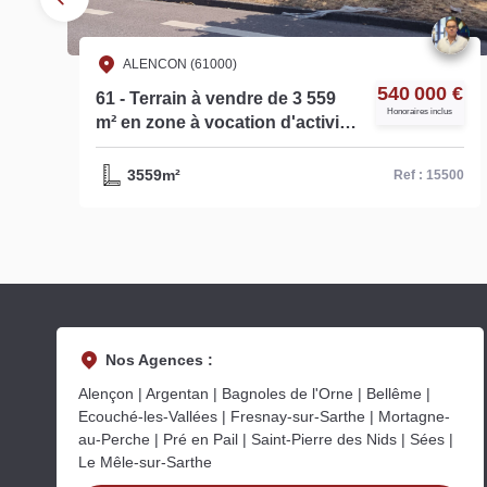
ALENCON (61000)
€
540 000 €
61 - Terrain à vendre de 3 559
s
Honoraires inclus
m² en zone à vocation d'activité
et de commerce de détail - Réf.
15500
3559m²
62
Ref : 15500
Nos Agences :
Alençon | Argentan | Bagnoles de l'Orne | Bellême |
Ecouché-les-Vallées | Fresnay-sur-Sarthe | Mortagne-
au-Perche | Pré en Pail | Saint-Pierre des Nids | Sées |
Le Mêle-sur-Sarthe