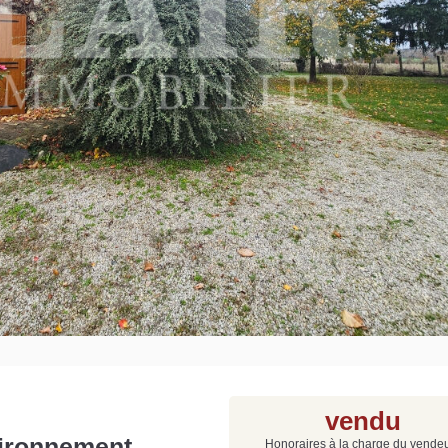
Grat
Est
Rap
que
vendu
vironnement
Honoraires à la charge du vende