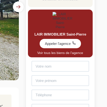
LAIR IMMOBILIER Saint-Pierre
Appeler l'agence
uit
Voir tous les biens de l'agence
imez votre bien en ligne.
ide et gratuit, recevez votre estimation en
lques clics.
Estimer mon bien maintenant
ur
*