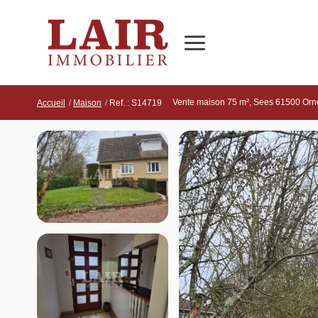
Immobilier
Nous découvrir
Nos services
Contact
Vente maison 75 m², Sees 61500 Orn
Accueil
Maison
Ref. : S14719
SUIVEZ-NOUS SUR LES RÉSEAUX SOCIAUX
Nos actualités