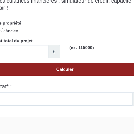
alculatrices financières : simulateur de crédit, capacité
ir !