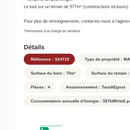
Le tout sur un terrain de 977m² (constructions incluses)
Pour plus de renseignements, contactez-nous à l'agenc
*
Honoraires à la charge du vendeur
Détails
Référence :
S14719
Type de propriété :
MA
Surface du bien :
75
m²
Surface du terrain :
Pièces :
4
Assainissement :
ToutAEgout
Consommation annuelle d'énergie :
357
kWh/m2 pa