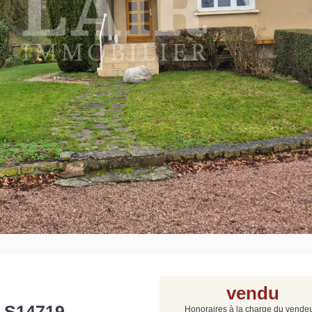
Grat
Est
Rap
que
vendu
f S14719
Honoraires à la charge du vende