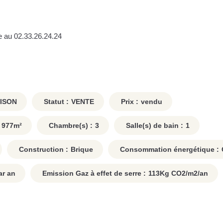
e au 02.33.26.24.24
ISON
Statut :
VENTE
Prix :
vendu
977
m²
Chambre(s) :
3
Salle(s) de bain :
1
Construction :
Brique
Consommation énergétique :
r an
Emission Gaz à effet de serre :
113
Kg CO2/m2/an