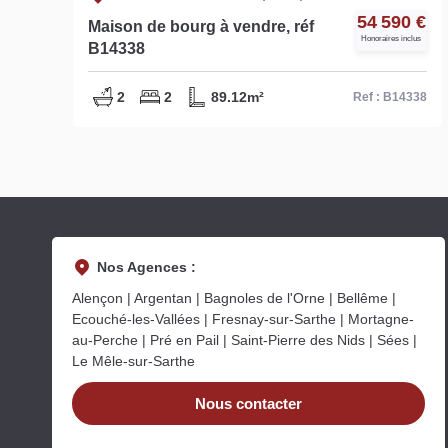
€
54 590 €
Maison de bourg à vendre, réf
Honoraires inclus
B14338
2
2
89.12m²
25
Ref : B14338
Nos Agences :
Alençon | Argentan | Bagnoles de l'Orne | Bellême |
Ecouché-les-Vallées | Fresnay-sur-Sarthe | Mortagne-
au-Perche | Pré en Pail | Saint-Pierre des Nids | Sées |
Le Mêle-sur-Sarthe
Nous contacter