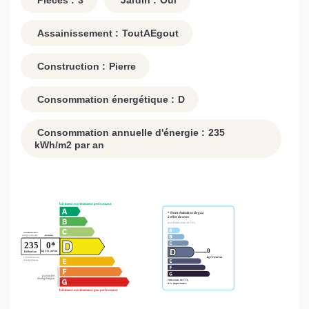
Pièces :
3
Jardin :
Oui
Assainissement :
ToutAEgout
Construction :
Pierre
Consommation énergétique :
D
Consommation annuelle d'énergie :
235
kWh/m2 par an