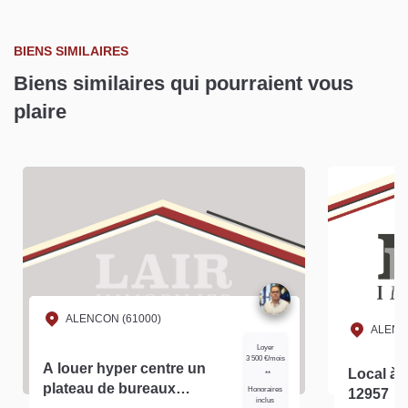
BIENS SIMILAIRES
Biens similaires qui pourraient vous
plaire
ALENCON (61000)
ALENC
Loyer
3 500 €/mois
A louer hyper centre un
Local à l
**
plateau de bureaux
Honoraires
12957
inclus