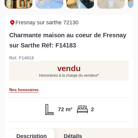
Sarthe pour booster sa
quelles sont les
m
vente
conséquences ?
P
Lire la suite
Lire la suite
L
Fresnay sur sarthe 72130
Charmante maison au coeur de Fresnay
sur Sarthe Réf: F14183
Réf. F14818
Gratuit
vendu
Estimez votre bien en ligne.
Honoraires à la charge du vendeur
*
Rapide et gratuit, recevez votre estimation
en quelques clics.
Nos honoraires
Estimer mon bien maintenant
72 m²
2
Description
Détails