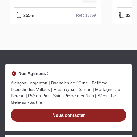
d'environ 255 m² à Alençon
réf- 13069
255m²
33.14
Ref : 13069
Nos Agences :
Alençon | Argentan | Bagnoles de l'Orne | Bellême |
Ecouché-les-Vallées | Fresnay-sur-Sarthe | Mortagne-au-
Perche | Pré en Pail | Saint-Pierre des Nids | Sées | Le
Mêle-sur-Sarthe
Nous contacter