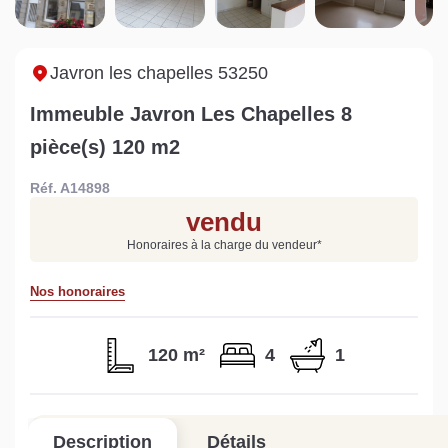
Sarthe pour booster sa
quelles sont les
m
vente
conséquences ?
P
Lire la suite
Lire la suite
L
Javron les chapelles 53250
Immeuble Javron Les Chapelles 8
pièce(s) 120 m2
Réf. A14898
Gratuit
vendu
Estimez votre bien en ligne.
Honoraires à la charge du vendeur
*
Rapide et gratuit, recevez votre estimation
en quelques clics.
Nos honoraires
Estimer mon bien maintenant
120 m²
4
1
Description
Détails