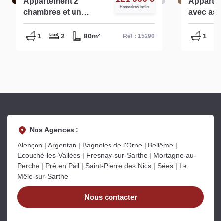
Appartement 2
Appartem
Honoraires inclus
chambres et un
avec asc
garage faibles
Alençon 
charges de
1
2
80m²
1
Ref : 15290
copropriété - ref
-15290
Nos Agences :
Alençon | Argentan | Bagnoles de l'Orne | Bellême |
Ecouché-les-Vallées | Fresnay-sur-Sarthe | Mortagne-au-
Perche | Pré en Pail | Saint-Pierre des Nids | Sées | Le
Mêle-sur-Sarthe
Nous contacter