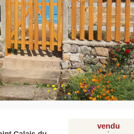
Grat
Est
Rap
que
vendu
int Calais du
*