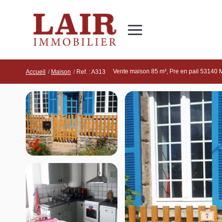
Immobilier
Nous découvrir
Nos services
Contact
Vente maison 85 m², Pre en pail 53140
Accueil
Maison
Ref. : A313
SUIVEZ-NOUS SUR LES RÉSEAUX SOCIAUX
Nos actualités