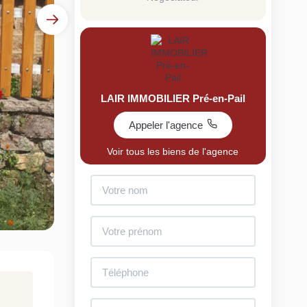
LAIR IMMOBILIER Pré-en-Pail
Appeler l'agence
uit
Voir tous les biens de l'agence
imez votre bien en ligne.
ide et gratuit, recevez votre estimation en
lques clics.
Estimer mon bien maintenant