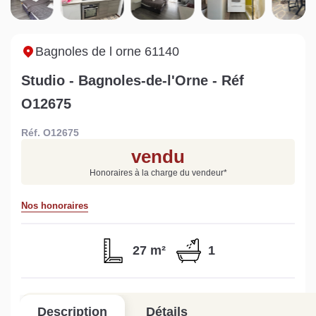
Sarthe pour booster sa
quelles sont les
m
vente
conséquences ?
P
Lire la suite
Lire la suite
L
Bagnoles de l orne 61140
Studio - Bagnoles-de-l'Orne - Réf
O12675
Réf. O12675
Gratuit
vendu
Estimez votre bien en ligne.
Honoraires à la charge du vendeur
*
Rapide et gratuit, recevez votre estimation
en quelques clics.
Nos honoraires
Estimer mon bien maintenant
27 m²
1
Description
Détails