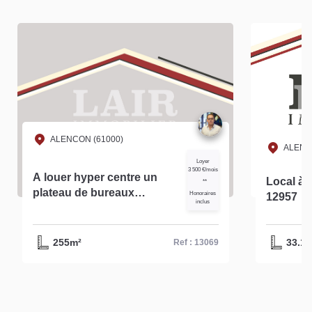
ALENCON (61000)
ALENC
Loyer
3 500 €/mois
A louer hyper centre un
Local à l
**
plateau de bureaux
Honoraires
12957
inclus
d'environ 255 m² à Alençon
réf- 13069
255m²
33.14
Ref : 13069