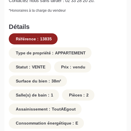
Contactez nous sans tarder : 02 33 28 20 20.
*
Honoraires à la charge du vendeur
Détails
Référence :
13835
Type de propriété :
APPARTEMENT
Statut :
VENTE
Prix :
vendu
Surface du bien :
38
m²
Salle(s) de bain :
1
Pièces :
2
Assainissement :
ToutAEgout
Consommation énergétique :
E