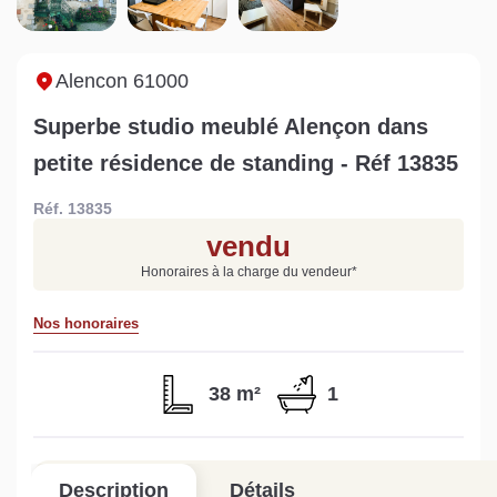
Sarthe pour booster sa
quelles sont les
m
vente
conséquences ?
P
Lire la suite
Lire la suite
L
Alencon 61000
Superbe studio meublé Alençon dans
petite résidence de standing - Réf 13835
Réf. 13835
Gratuit
vendu
Estimez votre bien en ligne.
Honoraires à la charge du vendeur
*
Rapide et gratuit, recevez votre estimation
en quelques clics.
Nos honoraires
Estimer mon bien maintenant
38 m²
1
Description
Détails