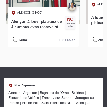
ALENC
ALENCON (61000)
A louer 
NC
Alençon à louer plateaux de
plateau 
Honoraires
4 bureaux avec reserve réf -
inclus
d'environ 255 m² à Ale
12257
réf- 130
139m²
255m
Ref : 12257
Nos Agences :
Alençon | Argentan | Bagnoles de l'Orne | Bellême |
Ecouché-les-Vallées | Fresnay-sur-Sarthe | Mortagne-au-
Perche | Pré en Pail | Saint-Pierre des Nids | Sées | Le