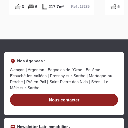
Réf 13285
portes d
3
6
217.7m²
5
Ref : 13285
15115-c
Nos Agences :
Alençon | Argentan | Bagnoles de l'Orne | Bellême |
Ecouché-les-Vallées | Fresnay-sur-Sarthe | Mortagne-au-
Perche | Pré en Pail | Saint-Pierre des Nids | Sées | Le
Mêle-sur-Sarthe
Nous contacter
Newsletter Lair Immobilier :