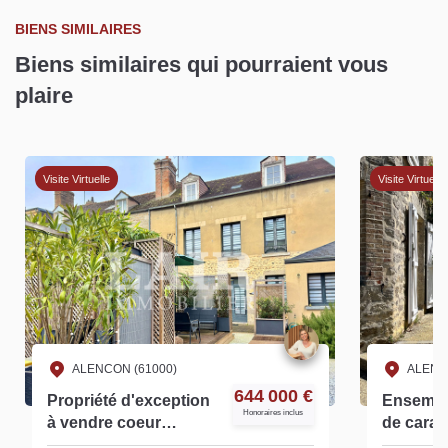
BIENS SIMILAIRES
Biens similaires qui pourraient vous
plaire
Visite Virtuelle
Visite Virtuelle
ALENCON (61000)
ALENC
644 000 €
Propriété d'exception
Ensembl
Honoraires inclus
à vendre coeur
de carac
historique d'Alençon -
pierres,