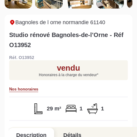
Sarthe pour booster sa
quelles sont les
m
vente
conséquences ?
P
Lire la suite
Lire la suite
L
Bagnoles de l orne normandie 61140
Studio rénové Bagnoles-de-l'Orne - Réf
O13952
Réf. O13952
Gratuit
vendu
Estimez votre bien en ligne.
Honoraires à la charge du vendeur
*
Rapide et gratuit, recevez votre estimation
en quelques clics.
Nos honoraires
Estimer mon bien maintenant
29 m²
1
1
Description
Détails