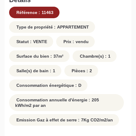
Référence :
11463
Type de propriété :
APPARTEMENT
Statut :
VENTE
Prix :
vendu
Surface du bien :
37
m²
Chambre(s) :
1
Salle(s) de bain :
1
Pièces :
2
Consommation énergétique :
D
Consommation annuelle d'énergie :
205
kWh/m2 par an
Emission Gaz à effet de serre :
7
Kg CO2/m2/an