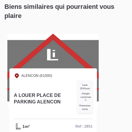
Biens similaires qui pourraient vous
plaire
ALENCON (61000)
Loyer
20 €/mois
charges
A LOUER PLACE DE
comprises
PARKING ALENCON
**
Honoraires
inclus
1m²
Ref : 2851