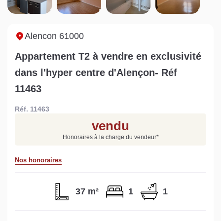
Sarthe pour booster sa
quelles sont les
m
vente
conséquences ?
P
Lire la suite
Lire la suite
L
Alencon 61000
Appartement T2 à vendre en exclusivité
dans l'hyper centre d'Alençon- Réf
11463
Gratuit
Réf. 11463
Estimez votre bien en ligne.
vendu
Rapide et gratuit, recevez votre estimation
Honoraires à la charge du vendeur
*
en quelques clics.
Nos honoraires
Estimer mon bien maintenant
37 m²
1
1