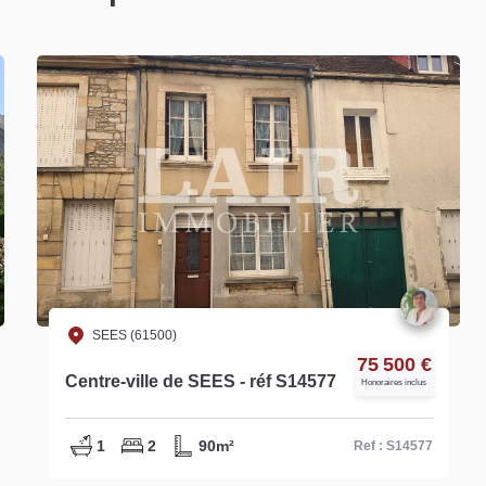
SEES (61500)
190 800 €
Proche de SEES - Réf S15272
Honoraires inclus
2
4
178m²
Ref : S15272