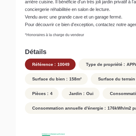
arrière cuisine. Il bénéficie d'un très joli jardin privatif
conciergerie réhabilitée en salon de lecture.
Vendu avec une grande cave et un garage fermé.
Pour découvrir ce bien d'exception, contactez notre age
*
Honoraires à la charge du vendeur
Détails
Référence :
10049
Type de propriété :
APP
Surface du bien :
158
m²
Surface du terrain 
Pièces :
4
Jardin :
Oui
Consommatio
Consommation annuelle d'énergie :
176
kWh/m2 pa