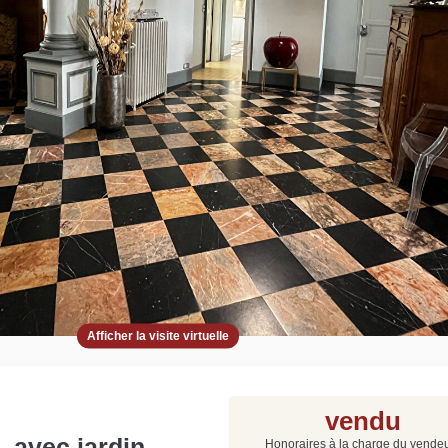
Grat
Est
Rap
que
Afficher la visite virtuelle
vendu
 avec jardin
Honoraires à la charge du vende