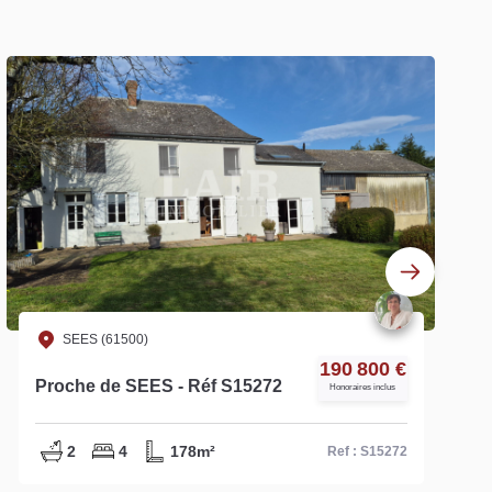
SEES (61500)
222 600 €
Corps de ferme à rénover à 10
Honoraires inclus
kms de SEES - Réf S14941
3
3
200m²
Ref : S14941