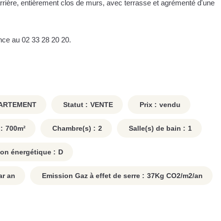
 à l'arrière, entièrement clos de murs, avec terrasse et agrémenté d'une
nce au 02 33 28 20 20.
ARTEMENT
Statut :
VENTE
Prix :
vendu
:
700
m²
Chambre(s) :
2
Salle(s) de bain :
1
n énergétique :
D
r an
Emission Gaz à effet de serre :
37
Kg CO2/m2/an