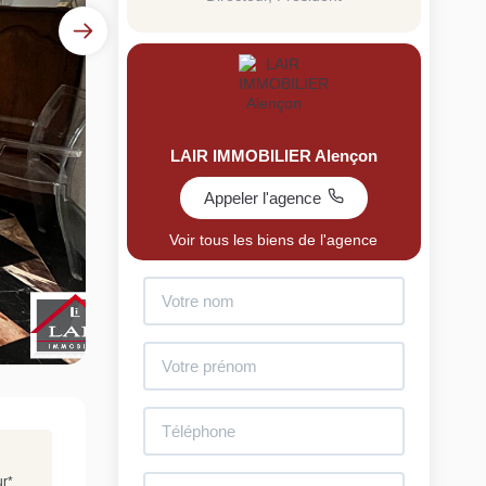
LAIR IMMOBILIER Alençon
Appeler l'agence
uit
Voir tous les biens de l'agence
imez votre bien en ligne.
ide et gratuit, recevez votre estimation en
lques clics.
Estimer mon bien maintenant
ur
*