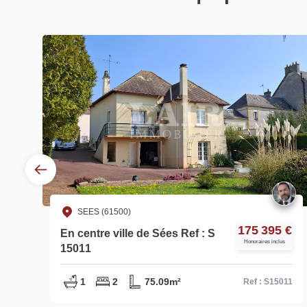
SEES (61500)
€
75 500 €
Centre-ville de SEES - réf S14577
Honoraires inclus
1
2
90m²
11
Ref : S14577