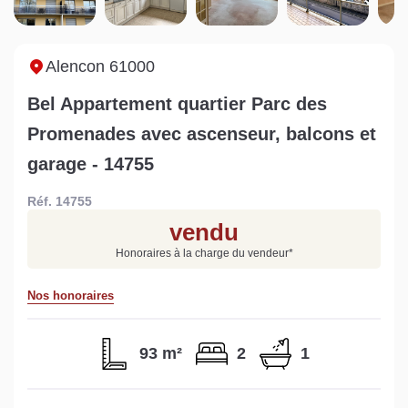
Sarthe pour booster sa
quelles sont les
m
vente
conséquences ?
P
Lire la suite
Lire la suite
L
Alencon 61000
Bel Appartement quartier Parc des
Promenades avec ascenseur, balcons et
garage - 14755
Gratuit
Réf. 14755
Estimez votre bien en ligne.
vendu
Rapide et gratuit, recevez votre estimation
Honoraires à la charge du vendeur
*
en quelques clics.
Nos honoraires
Estimer mon bien maintenant
93 m²
2
1