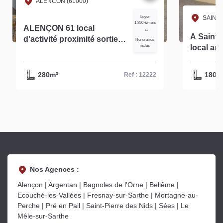
ALENCON (61000)
Loyer
SAINT 
1 850 €/mois
ALENÇON 61 local
**
A Saint Paterne à louer
d'activité proximité sortie
Honoraires
inclus
local ar
autoroute et N12 à louer
environ 
280m² -réf 12222
280m²
180m
Ref : 12222
Nos Agences :
Alençon | Argentan | Bagnoles de l'Orne | Bellême |
Ecouché-les-Vallées | Fresnay-sur-Sarthe | Mortagne-au-
Perche | Pré en Pail | Saint-Pierre des Nids | Sées | Le
Mêle-sur-Sarthe