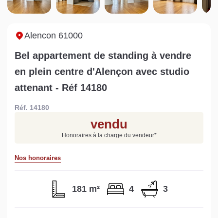
Sarthe pour booster sa
quelles sont les
m
vente
conséquences ?
P
Lire la suite
Lire la suite
L
Alencon 61000
Bel appartement de standing à vendre
en plein centre d'Alençon avec studio
attenant - Réf 14180
Gratuit
Réf. 14180
Estimez votre bien en ligne.
vendu
Rapide et gratuit, recevez votre estimation
Honoraires à la charge du vendeur
*
en quelques clics.
Nos honoraires
Estimer mon bien maintenant
181 m²
4
3