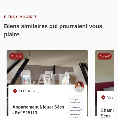
BIENS SIMILAIRES
Biens similaires qui pourraient vous
plaire
Exclusif
Exclusif
SEES (61500)
SEES (
Loyer
425 €/mois
Appartement à louer Sées
charges
Chambre
comprises **
- Réf S15113
Honoraires
Sees
inclus