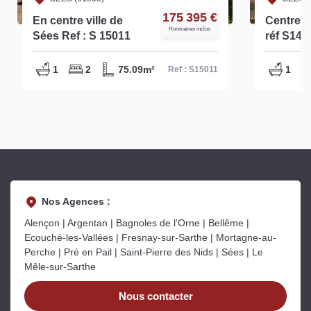
175 395 €
En centre ville de
Centre-v
Honoraires inclus
Sées Ref : S 15011
réf S145
1
2
75.09m²
1
Ref : S15011
Nos Agences :
Alençon | Argentan | Bagnoles de l'Orne | Bellême |
Ecouché-les-Vallées | Fresnay-sur-Sarthe | Mortagne-au-
Perche | Pré en Pail | Saint-Pierre des Nids | Sées | Le
Mêle-sur-Sarthe
Nous contacter