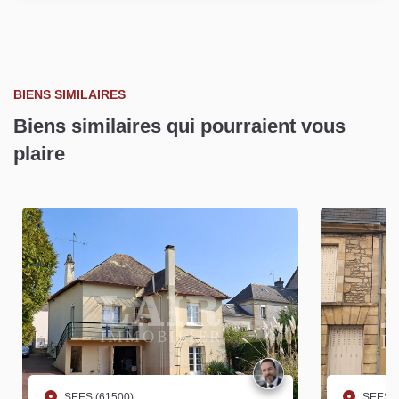
BIENS SIMILAIRES
Biens similaires qui pourraient vous
plaire
SEES (61500)
SEES (