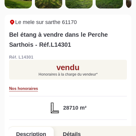
Sarthe pour booster sa
quelles sont les
m
vente
conséquences ?
P
Lire la suite
Lire la suite
L
Le mele sur sarthe 61170
Bel étang à vendre dans le Perche
Sarthois - Réf.L14301
Réf. L14301
Gratuit
vendu
Estimez votre bien en ligne.
Honoraires à la charge du vendeur
*
Rapide et gratuit, recevez votre estimation
en quelques clics.
Nos honoraires
Estimer mon bien maintenant
28710 m²
Description
Détails