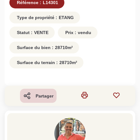
Référence :
L14301
Type de propriété :
ETANG
Statut :
VENTE
Prix :
vendu
Surface du bien :
28710
m²
Surface du terrain :
28710
m²
Partager