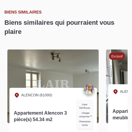
BIENS SIMILAIRES
Biens similaires qui pourraient vous
plaire
Exclusif
ALENC
ALENCON (61000)
Loyer
510 €/mois
Apparte
Appartement Alencon 3
charges
comprises **
meublé à
pièce(s) 54.34 m2
Honoraires
réf: 154
inclus