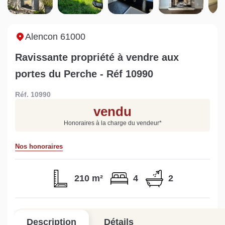
maison à Mortagne-au-
non viabilisé à Pré-en-
Ni
Perche
Pail ?
i
Lire la suite
Lire la suite
L
Alencon 61000
Ravissante propriété à vendre aux
portes du Perche - Réf 10990
Réf. 10990
Gratuit
vendu
Estimez votre bien en ligne.
Honoraires à la charge du vendeur
*
Rapide et gratuit, recevez votre estimation
en quelques clics.
Nos honoraires
Estimer mon bien maintenant
210 m²
4
2
Description
Détails