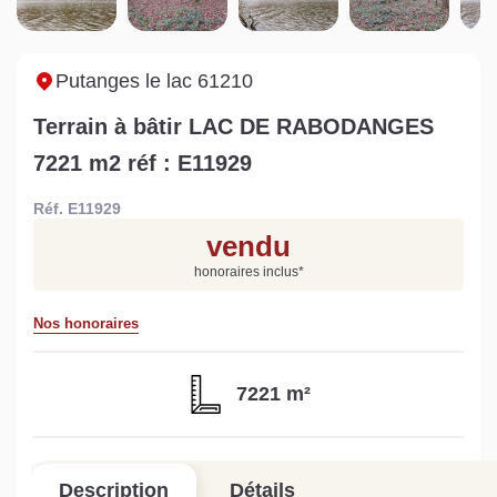
Sarthe pour booster sa
quelles sont les
m
vente
conséquences ?
P
Lire la suite
Lire la suite
L
Putanges le lac 61210
Terrain à bâtir LAC DE RABODANGES
7221 m2 réf : E11929
Réf. E11929
Gratuit
vendu
Estimez votre bien en ligne.
honoraires inclus
*
Rapide et gratuit, recevez votre estimation
en quelques clics.
Nos honoraires
Estimer mon bien maintenant
7221 m²
Description
Détails