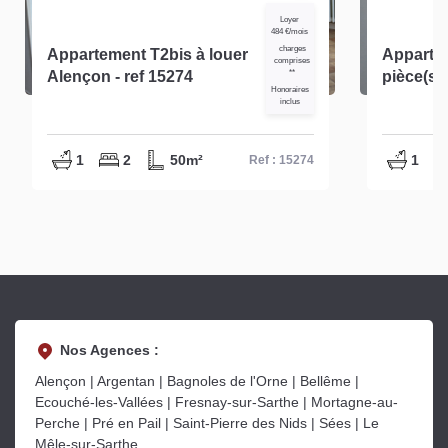
Loyer
484 €/mois
charges
Appartement T2bis à louer
Apparte
comprises
Alençon - ref 15274
**
pièce(s) 
Honoraires
14453
inclus
1
2
50m²
1
Ref : 15274
Nos Agences :
Alençon | Argentan | Bagnoles de l'Orne | Bellême |
Ecouché-les-Vallées | Fresnay-sur-Sarthe | Mortagne-au-
Perche | Pré en Pail | Saint-Pierre des Nids | Sées | Le
Mêle-sur-Sarthe