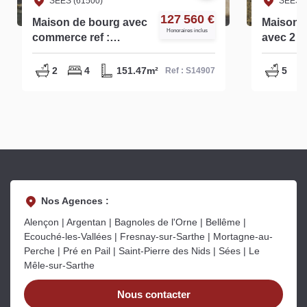
SEES (61500)
SEES (
127 560 €
Maison de bourg avec
Maison d
Honoraires inclus
commerce ref :
avec 2 he
S14907
S14991
2
4
151.47m²
5
Ref : S14907
Nos Agences :
Alençon | Argentan | Bagnoles de l'Orne | Bellême |
Ecouché-les-Vallées | Fresnay-sur-Sarthe | Mortagne-au-
Perche | Pré en Pail | Saint-Pierre des Nids | Sées | Le
Mêle-sur-Sarthe
Nous contacter