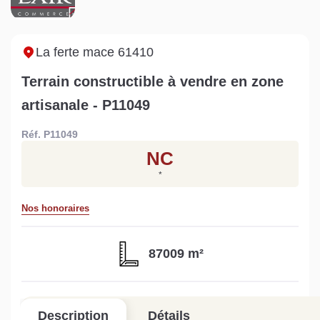
Sarthe pour booster sa
quelles sont les
m
vente
conséquences ?
P
Lire la suite
Lire la suite
L
La ferte mace 61410
Terrain constructible à vendre en zone
artisanale - P11049
Réf. P11049
Gratuit
NC
Estimez votre bien en ligne.
*
Rapide et gratuit, recevez votre estimation
en quelques clics.
Nos honoraires
Estimer mon bien maintenant
87009 m²
Description
Détails