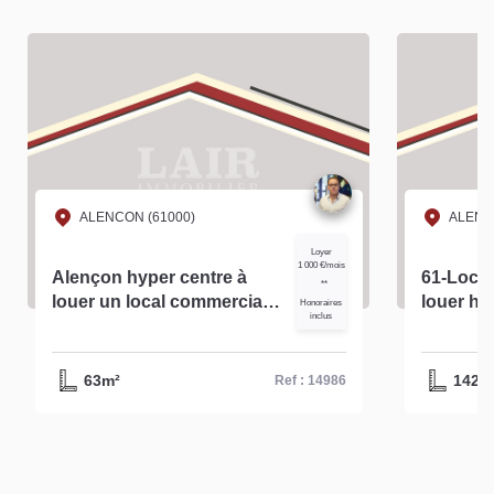
ALENCON (61000)
ALENC
Loyer
1 000 €/mois
Alençon hyper centre à
61-Local
**
louer un local commercial
louer hy
Honoraires
inclus
d'environ 63m² - réf-14986
d'Alenço
63m²
142m
Ref : 14986