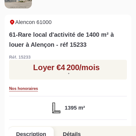
Sarthe pour booster sa
quelles sont les
m
vente
conséquences ?
P
Lire la suite
Lire la suite
L
Alencon 61000
61-Rare local d'activité de 1400 m² à
louer à Alençon - réf 15233
Réf. 15233
Gratuit
Loyer €4 200/mois
Estimez votre bien en ligne.
*
Rapide et gratuit, recevez votre estimation
en quelques clics.
Nos honoraires
Estimer mon bien maintenant
1395 m²
Description
Détails