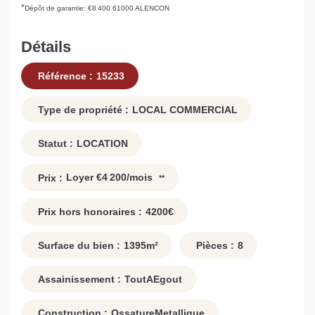
*
Dépôt de garantie: €8 400
61000 ALENCON
Détails
Référence :
15233
Type de propriété :
LOCAL COMMERCIAL
Statut :
LOCATION
Loyer €4 200/mois
Prix :
**
Prix hors honoraires :
4200
€
Surface du bien :
1395
m²
Pièces :
8
Assainissement :
ToutAEgout
Construction :
OssatureMetallique