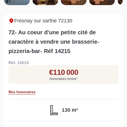
Sarthe pour booster sa
quelles sont les
m
vente
conséquences ?
P
Lire la suite
Lire la suite
L
Fresnay sur sarthe 72130
72- Au coeur d'une petite cité de
caractère à vendre une brasserie-
pizzeria-bar- Réf 14215
Gratuit
Réf. 14215
Estimez votre bien en ligne.
€110 000
Rapide et gratuit, recevez votre estimation
honoraires inclus
*
en quelques clics.
Nos honoraires
Estimer mon bien maintenant
130 m²