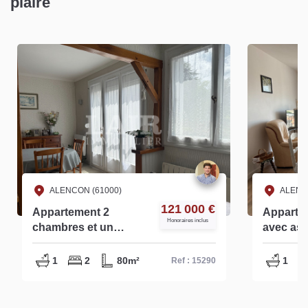
plaire
ALENCON (61000)
ALENC
121 000 €
Appartement 2
Appartem
Honoraires inclus
chambres et un
avec asc
garage faibles
Alençon 
charges de
1
2
80m²
1
Ref : 15290
copropriété - ref
-15290