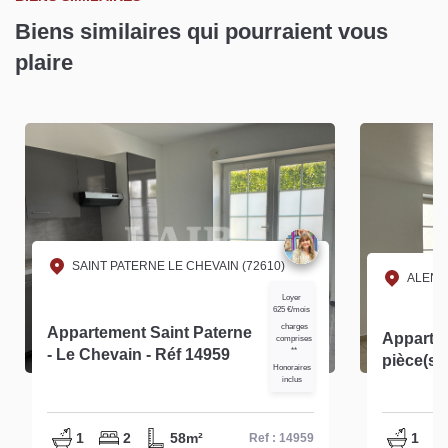
Biens similaires qui pourraient vous
plaire
SAINT PATERNE LE CHEVAIN (72610)
ALENC
Loyer
625 €/mois
charges
Appartement Saint Paterne
Apparte
comprises
- Le Chevain - Réf 14959
**
pièce(s)
Honoraires
inclus
1
2
58m²
1
Ref : 14959