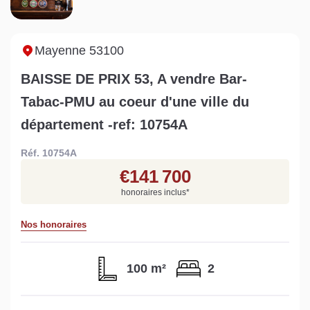
Sarthe pour booster sa
quelles sont les
m
vente
conséquences ?
P
Lire la suite
Lire la suite
L
Mayenne 53100
BAISSE DE PRIX 53, A vendre Bar-
Tabac-PMU au coeur d'une ville du
département -ref: 10754A
Gratuit
Réf. 10754A
Estimez votre bien en ligne.
€141 700
Rapide et gratuit, recevez votre estimation
honoraires inclus
*
en quelques clics.
Nos honoraires
Estimer mon bien maintenant
100 m²
2