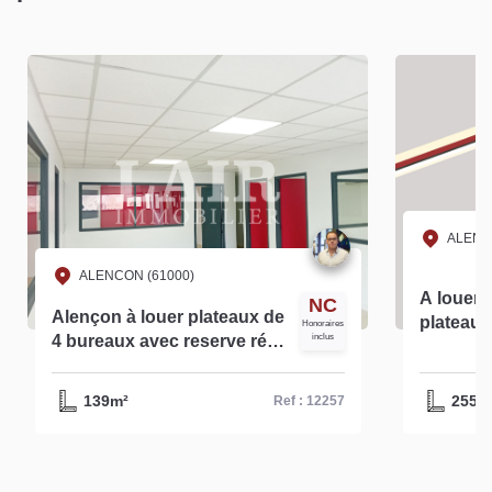
ALENC
ALENCON (61000)
A louer 
NC
Alençon à louer plateaux de
plateau 
Honoraires
4 bureaux avec reserve réf -
inclus
d'environ 255 m² à Ale
12257
réf- 130
139m²
255m
Ref : 12257