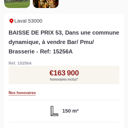
Sarthe pour booster sa
quelles sont les
m
vente
conséquences ?
P
Lire la suite
Lire la suite
L
Laval 53000
BAISSE DE PRIX 53, Dans une commune
dynamique, à vendre Bar/ Pmu/
Brasserie - Ref: 15256A
Gratuit
Réf. 15256A
Estimez votre bien en ligne.
€163 900
Rapide et gratuit, recevez votre estimation
honoraires inclus
*
en quelques clics.
Nos honoraires
Estimer mon bien maintenant
150 m²